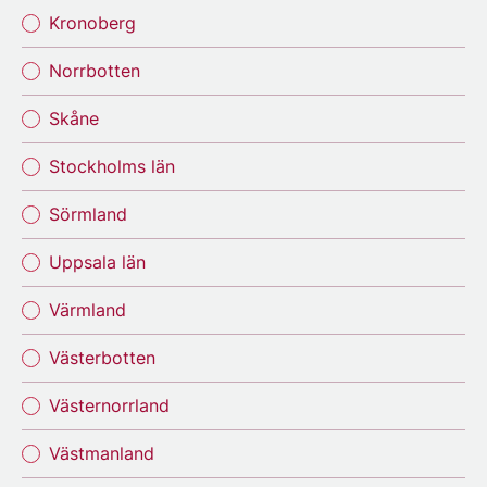
Kronoberg
Norrbotten
Skåne
Stockholms län
Sörmland
Uppsala län
Värmland
Västerbotten
Västernorrland
Västmanland