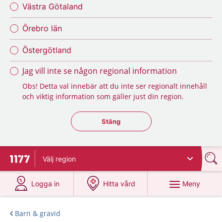
Västra Götaland
Örebro län
Östergötland
Jag vill inte se någon regional information
Obs! Detta val innebär att du inte ser regionalt innehåll
och viktig information som gäller just din region.
Stäng regionsväljaren
Stäng
Välj
region
Till startsidan för 1177
på 1177.se
på 1177.se
Meny
Logga in
Hitta vård
Barn & gravid