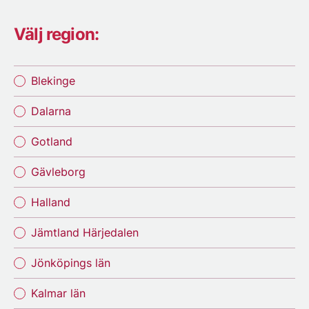
Välj region:
Blekinge
Dalarna
Gotland
Gävleborg
Halland
Jämtland Härjedalen
Jönköpings län
Kalmar län