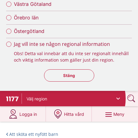
Västra Götaland
Örebro län
Östergötland
Jag vill inte se någon regional information
Obs! Detta val innebär att du inte ser regionalt innehåll
och viktig information som gäller just din region.
Stäng regionsväljaren
Stäng
Välj
region
Till startsidan för 1177
på 1177.se
på 1177.se
Meny
Logga in
Hitta vård
Att sköta ett nyfött barn