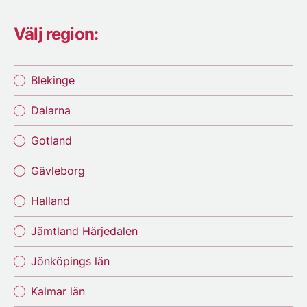
Välj region:
Blekinge
Dalarna
Gotland
Gävleborg
Halland
Jämtland Härjedalen
Jönköpings län
Kalmar län