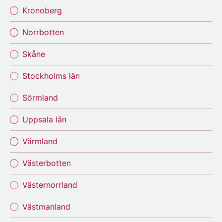
Kronoberg
Norrbotten
Skåne
Stockholms län
Sörmland
Uppsala län
Värmland
Västerbotten
Västernorrland
Västmanland