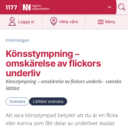
Du har valt region
Västerbotten
.
Till startsidan för 1177
på 1177.se
på 1177.se
Meny
Logga in
Hitta vård
Könsorgan
Könsstympning –
omskärelse av flickors
underliv
Könsstympning – omskärelse av flickors underliv - svenska
lättläst
Svenska
Lättläst svenska
Att vara könsstympad betyder att du är en flicka
eller kvinna som fått delar av underlivet skadat