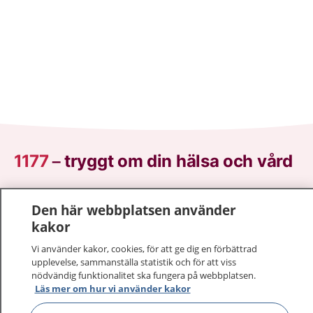
1177
–
tryggt om din hälsa och vård
På 1177.se får du råd om hälsa och information om
Den här webbplatsen använder
sjukdomar och vilka mottagningar du kan kontakta.
kakor
Logga in för att läsa din journal och göra dina
vårdärenden. Ring telefonnummer 1177 för
Vi använder kakor, cookies, för att ge dig en förbättrad
sjukvårdsrådgivning dygnet runt.
upplevelse, sammanställa statistik och för att viss
nödvändig funktionalitet ska fungera på webbplatsen.
1177 ger dig råd när du vill må bättre.
Läs mer om hur vi använder kakor