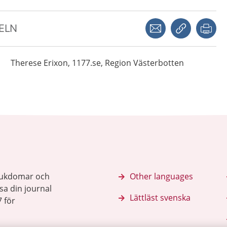
Dela via mejl
Kopiera län
Skr
KELN
Therese
Erixon,
1177.se, Region Västerbotten
sjukdomar och
Other languages
sa din journal
Lättläst svenska
 för