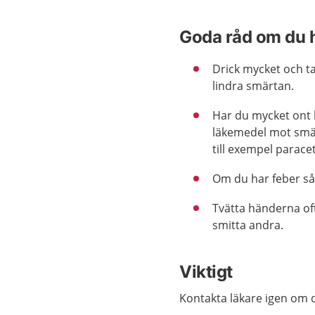
Goda råd om du h
Drick mycket och ta
lindra smärtan.
Har du mycket ont 
läkemedel mot smä
till exempel parace
Om du har feber så 
Tvätta händerna oft
smitta andra.
Viktigt
Kontakta läkare igen om d