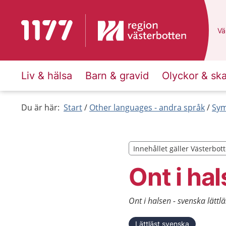
Till startsidan för 1177
Du
Väl
Liv & hälsa
Barn & gravid
Olyckor & sk
Du är här:
Start
Other languages - andra språk
Sym
Innehållet gäller Västerbot
Innehållet gäller Västerbot
Ont i ha
Ont i halsen - svenska lättlä
Lättläst svenska