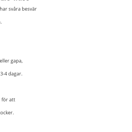
 har svåra besvär
.
 eller gapa,
 3-4 dagar.
 för att
kocker.