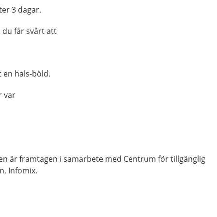
ter 3 dagar.
du får svårt att
t en hals-böld.
r var
nen är framtagen i samarbete med Centrum för tillgänglig
n, Infomix.