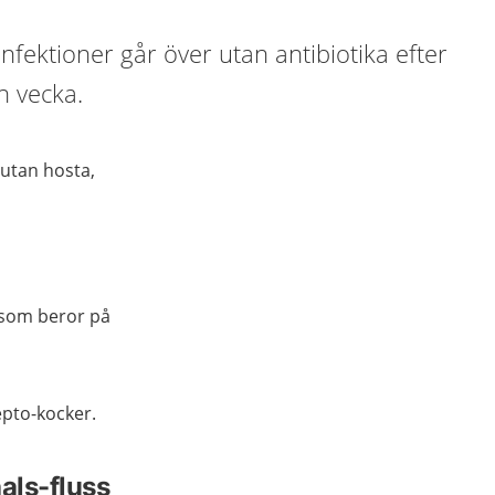
-infektioner går över utan antibiotika efter
n vecka.
 utan hosta,
.
n som beror på
epto-kocker.
als-fluss