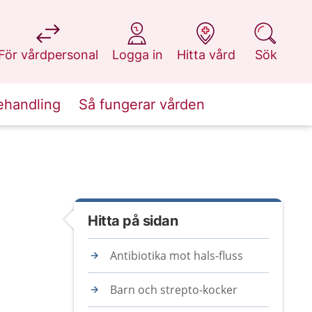
på 1177.se
på 1177.se
på 1177.se
på 1177.se
För vårdpersonal
Logga in
Hitta vård
Sök
ehandling
Så fungerar vården
Hitta på sidan
Antibiotika mot hals-fluss
Barn och strepto-kocker