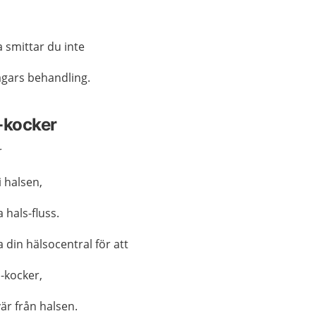
 smittar du inte
agars behandling.
-kocker
r
i halsen,
a hals-fluss.
din hälsocentral för att
o-kocker,
är från halsen.