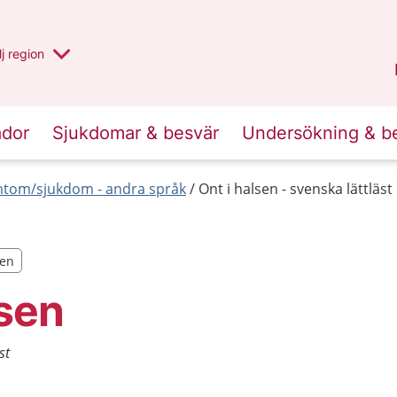
 har valt region
j
en annan
region
Västerbotten
.
ador
Sjukdomar & besvär
Undersökning & b
tom/sjukdom - andra språk
Ont i halsen - svenska lättläst
ten
ten
lsen
st