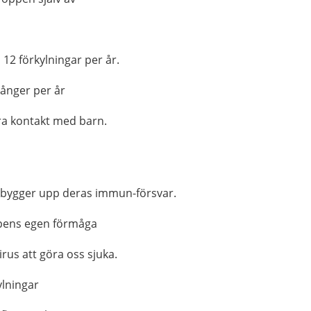
l 12 förkylningar per år.
 gånger per år
ära kontakt med barn.
r bygger upp deras immun-försvar.
ppens egen förmåga
irus att göra oss sjuka.
ylningar