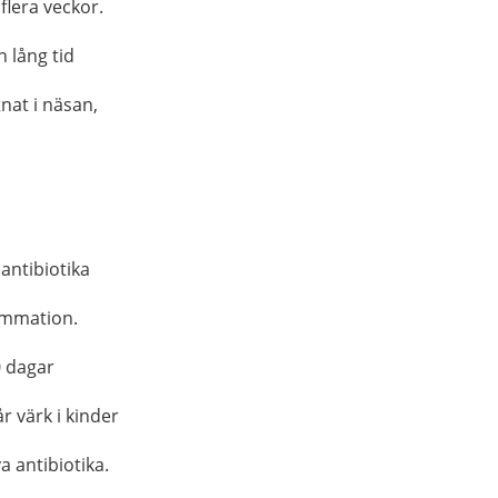
flera veckor.
 lång tid
nat i näsan,
 antibiotika
lammation.
0 dagar
r värk i kinder
a antibiotika.