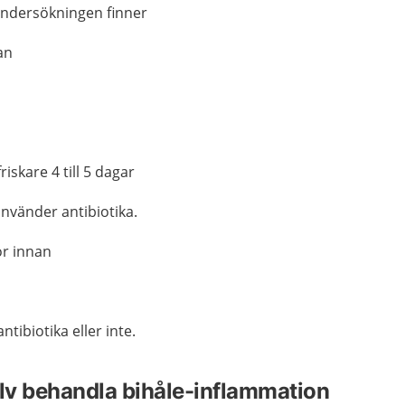
undersökningen finner
lan
riskare 4 till 5 dagar
nvänder antibiotika.
kor innan
tibiotika eller inte.
älv behandla bihåle-inflammation