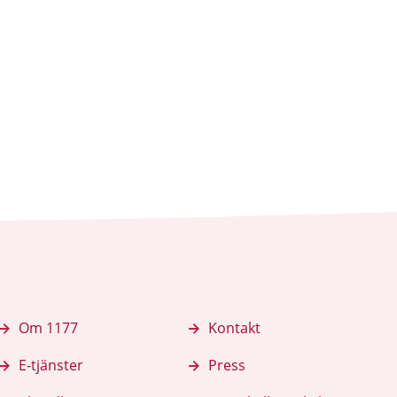
k
iv ut sidan
Om 1177
Kontakt
E-tjänster
Press