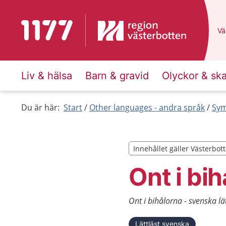
Till startsidan för 1177
Du
Väl
Liv & hälsa
Barn & gravid
Olyckor & sk
Du är här:
Start
Other languages - andra språk
Sym
Innehållet gäller Västerbot
Innehållet gäller Västerbot
Ont i bi
Ont i bihålorna - svenska lä
Lättläst svenska