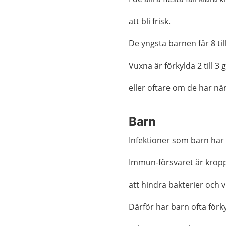
att bli frisk.
De yngsta barnen får 8 til
Vuxna är förkylda 2 till 3
eller oftare om de har n
Barn
Infektioner som barn ha
Immun-försvaret är kro
att hindra bakterier och v
Därför har barn ofta förk