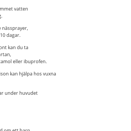
ummet vatten
g.
 nässprayer,
 10 dagar.
ont kan du ta
rtan,
tamol eller ibuprofen.
son kan hjälpa hos vuxna
ar under huvudet
rd om ett barn