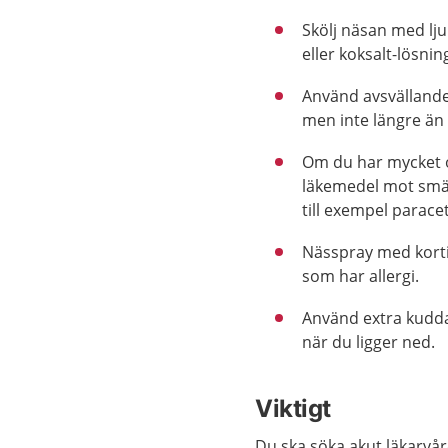
Skölj näsan med lj
eller koksalt-lösnin
Använd avsvällande
men inte längre än
Om du har mycket 
läkemedel mot smä
till exempel parace
Nässpray med korti
som har allergi.
Använd extra kudd
när du ligger ned.
Viktigt
Du ska söka akut läkarvå