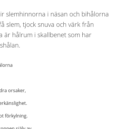
lir slemhinnorna i näsan och bihålorna
få slem, tjock snuva och värk från
a är hålrum i skallbenet som har
shålan.
ålorna
dra orsaker,
verkänslighet.
ot förkylning.
 kroppen själv av