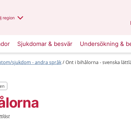
 har valt region
j
en annan
region
Västerbotten
.
ador
Sjukdomar & besvär
Undersökning & b
tom/sjukdom - andra språk
Ont i bihålorna - svenska lättl
ten
ten
hålorna
ttläst