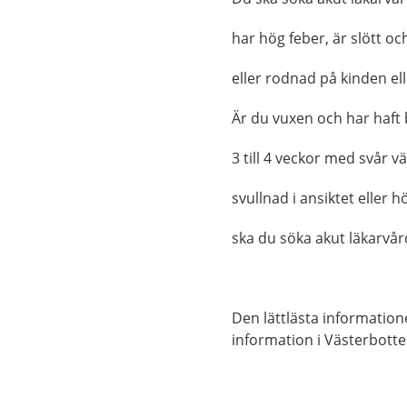
har hög feber, är slött oc
eller rodnad på kinden el
Är du vuxen och har haft
3 till 4 veckor med svår vä
svullnad i ansiktet eller h
ska du söka akut läkarvår
Den lättlästa informatio
information i Västerbotte