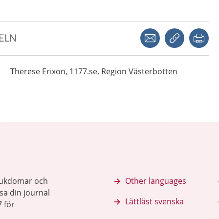
Dela via mejl
Kopiera län
Skr
KELN
Therese
Erixon,
1177.se, Region Västerbotten
sjukdomar och
Other languages
sa din journal
Lättläst svenska
 för