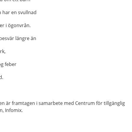
h har en svullnad
ler i ögonvrån.
 besvär längre än
rk,
ög feber
d.
nen är framtagen i samarbete med Centrum för tillgänglig
n, Infomix.