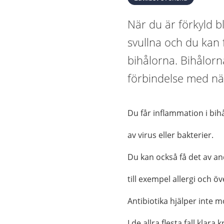
När du är förkyld b
svullna och du kan 
bihålorna. Bihålorn
förbindelse med nä
Du får inflammation i bih
av virus eller bakterier.
Du kan också få det av an
till exempel allergi och ö
Antibiotika hjälper inte m
I de allra flesta fall klara