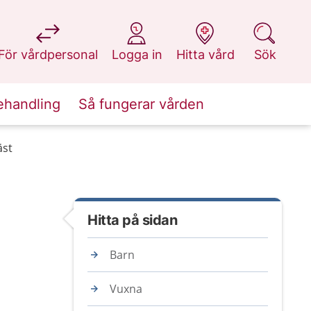
på 1177.se
på 1177.se
på 1177.se
på 1177.se
För vårdpersonal
Logga in
Hitta vård
Sök
ehandling
Så fungerar vården
äst
Hitta på sidan
Barn
Vuxna