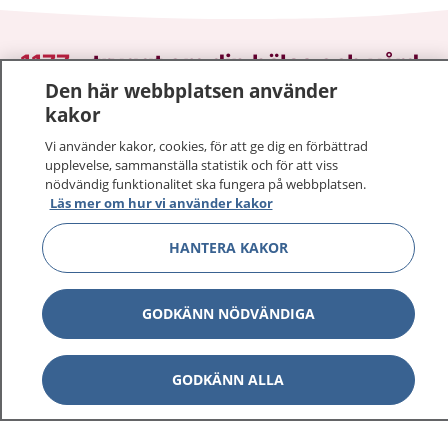
1177
–
tryggt om din hälsa och vård
Den här webbplatsen använder
På 1177.se får du råd om hälsa och information om
kakor
sjukdomar och vilka mottagningar du kan kontakta.
Vi använder kakor, cookies, för att ge dig en förbättrad
Logga in för att läsa din journal och göra dina
upplevelse, sammanställa statistik och för att viss
vårdärenden. Ring telefonnummer 1177 för
nödvändig funktionalitet ska fungera på webbplatsen.
Läs mer om hur vi använder kakor
sjukvårdsrådgivning dygnet runt.
1177 ger dig råd när du vill må bättre.
HANTERA KAKOR
GODKÄNN NÖDVÄNDIGA
Visa inn
1177 på flera språk
GODKÄNN ALLA
Visa inn
Om 1177