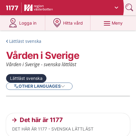
Du har valt region
Västerbotten
.
Till startsidan för 1177
på 1177.se
på 1177.se
Meny
Logga in
Hitta vård
Lättläst svenska
Vården i Sverige
Vården i Sverige - svenska lättläst
Lättläst svenska
OTHER LANGUAGES
Current articles
Det här är 1177
DET HÄR ÄR 1177 - SVENSKA LÄTTLÄST