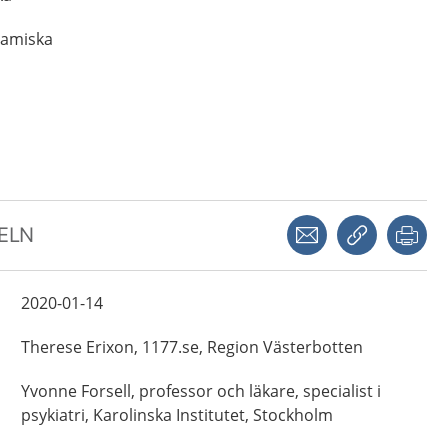
samiska
Dela via mejl
Kopiera län
Skr
KELN
2020-01-14
Therese
Erixon,
1177.se, Region Västerbotten
Yvonne
Forsell,
professor och läkare, specialist i
psykiatri,
Karolinska Institutet,
Stockholm