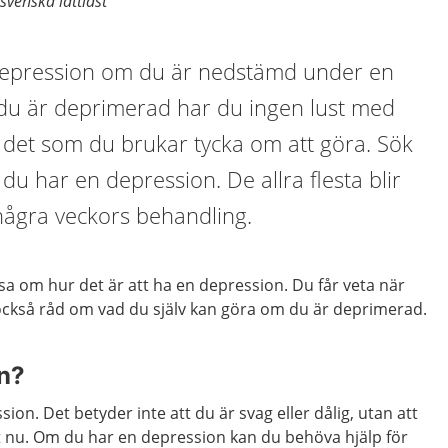
svenska lättläst
depression om du är nedstämd under en
 du är deprimerad har du ingen lust med
 det som du brukar tycka om att göra. Sök
du har en depression. De allra flesta blir
några veckors behandling.
äsa om hur det är att ha en depression. Du får veta när
 också råd om vad du själv kan göra om du är deprimerad.
on?
ion. Det betyder inte att du är svag eller dålig, utan att
st nu. Om du har en depression kan du behöva hjälp för