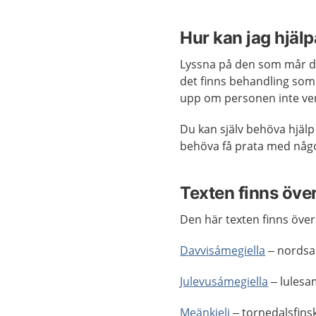
Hur kan jag hjäl
Lyssna på den som mår dål
det finns behandling som h
upp om personen inte verk
Du kan själv behöva hjälp
behöva få prata med någo
Texten finns öve
Den här texten finns övers
Davvisámegiella
– nordsa
Julevusámegiella
– lulesa
Meänkieli
– tornedalsfins