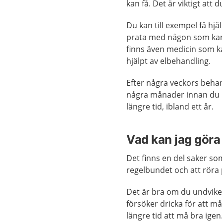
kan få. Det är viktigt at
Du kan till exempel få hjä
prata med någon som kan h
finns även medicin som ka
hjälpt av elbehandling.
Efter några veckors behan
några månader innan du kä
längre tid, ibland ett år.
Vad kan jag göra 
Det finns en del saker som
regelbundet och att röra p
Det är bra om du undvike
försöker dricka för att m
längre tid att må bra igen