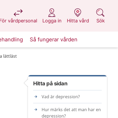
på 1177.se
på 1177.se
på 1177.se
på 1177.se
För vårdpersonal
Logga in
Hitta vård
Sök
ehandling
Så fungerar vården
 lättläst
Hitta på sidan
Vad är depression?
Hur märks det att man har en
depression?