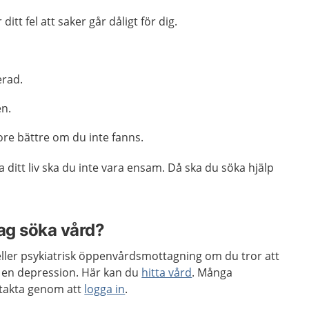
ditt fel att saker går dåligt för dig.
.
erad.
en.
ore bättre om du inte fanns.
a ditt liv ska du inte vara ensam. Då ska du söka hjälp
jag söka vård?
eller psykiatrisk öppenvårdsmottagning om du tror att
 en depression. Här kan du
hitta vård
. Många
takta genom att
logga in
.