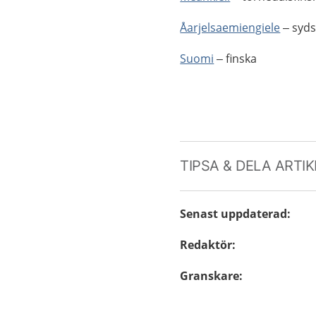
Åarjelsaemiengiele
– syd
Suomi
– finska
TIPSA & DELA ARTI
Senast uppdaterad
:
Redaktör
:
Granskare
: