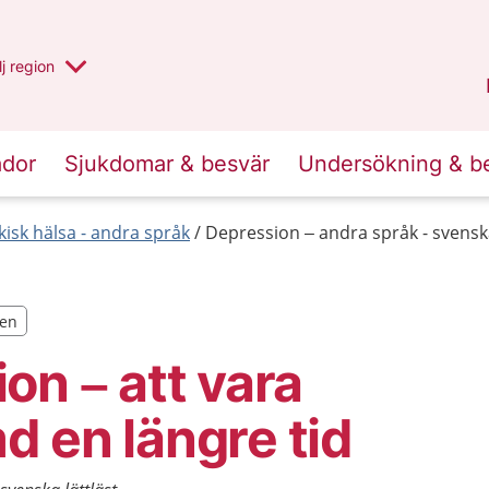
 har valt region
j
en annan
region
Västerbotten
.
ador
Sjukdomar & besvär
Undersökning & b
kisk hälsa - andra språk
Depression – andra språk - svenska
ten
ten
on – att vara
 en längre tid