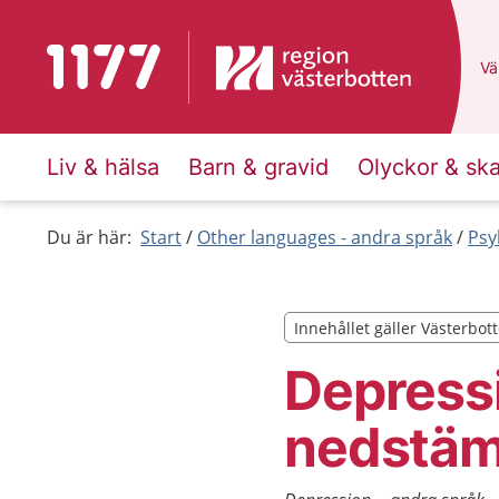
Till startsidan för 1177
Du
Väl
Liv & hälsa
Barn & gravid
Olyckor & sk
Du är här:
Start
Other languages - andra språk
Psy
Innehållet gäller Västerbot
Innehållet gäller Västerbot
Depressi
nedstämd