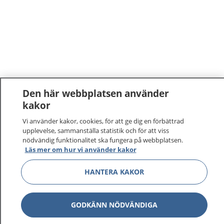
Den här webbplatsen använder
kakor
1177
–
tryggt om din hälsa och vård
Vi använder kakor, cookies, för att ge dig en förbättrad
upplevelse, sammanställa statistik och för att viss
På 1177.se får du råd om hälsa och information om
nödvändig funktionalitet ska fungera på webbplatsen.
Läs mer om hur vi använder kakor
sjukdomar och vilka mottagningar du kan kontakta.
Logga in för att läsa din journal och göra dina
HANTERA KAKOR
vårdärenden. Ring telefonnummer 1177 för
sjukvårdsrådgivning dygnet runt.
1177 ger dig råd när du vill må bättre.
GODKÄNN NÖDVÄNDIGA