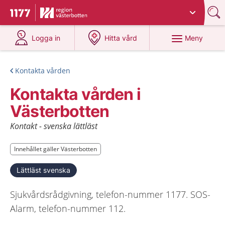
Du har valt region
Västerbotten
.
Till startsidan för 1177
på 1177.se
på 1177.se
Meny
Logga in
Hitta vård
Kontakta vården
Kontakta vården i
Västerbotten
Kontakt - svenska lättläst
Innehållet gäller Västerbotten
Innehållet gäller Västerbotten
Lättläst svenska
Sjukvårdsrådgivning, telefon-nummer 1177. SOS-
Alarm, telefon-nummer 112.