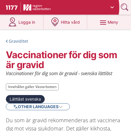
Du har valt region
Västerbotten
.
Till startsidan för 1177
på 1177.se
på 1177.se
Meny
Logga in
Hitta vård
Graviditet
Vaccinationer för dig som
är gravid
Vaccinationer för dig som är gravid - svenska lättläst
Innehållet gäller Västerbotten
Innehållet gäller Västerbotten
Lättläst svenska
OTHER LANGUAGES
Du som är gravid rekommenderas att vaccinera
dig mot vissa sjukdomar. Det gäller kikhosta,