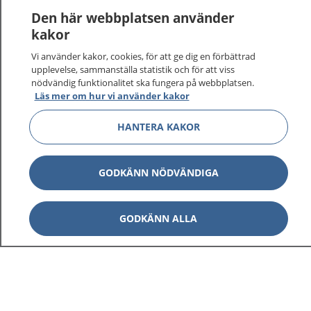
1177
–
tryggt om din hälsa och vård
Den här webbplatsen använder
kakor
På 1177.se får du råd om hälsa och information om
sjukdomar och vilka mottagningar du kan kontakta.
Vi använder kakor, cookies, för att ge dig en förbättrad
upplevelse, sammanställa statistik och för att viss
Logga in för att läsa din journal och göra dina
nödvändig funktionalitet ska fungera på webbplatsen.
vårdärenden. Ring telefonnummer 1177 för
Läs mer om hur vi använder kakor
sjukvårdsrådgivning dygnet runt.
1177 ger dig råd när du vill må bättre.
HANTERA KAKOR
GODKÄNN NÖDVÄNDIGA
Visa inn
1177 på flera språk
GODKÄNN ALLA
Visa inn
Om 1177
Visa inn
Kontakt