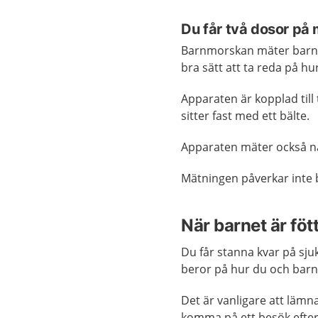
Du får två dosor på
Barnmorskan mäter barnet
bra sätt att ta reda på h
Apparaten är kopplad til
sitter fast med ett bälte.
Apparaten mäter också när
Mätningen påverkar inte 
När barnet är föt
Du får stanna kvar på sjuk
beror på hur du och barn
Det är vanligare att lämna
komma på ett besök efter