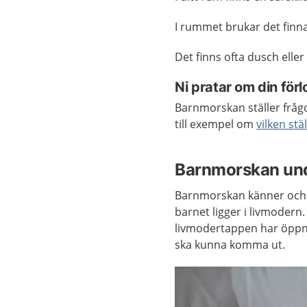
I rummet brukar det finna
Det finns ofta dusch elle
Ni pratar om din för
Barnmorskan ställer frågo
till exempel om
vilken stäl
Barnmorskan und
Barnmorskan känner och t
barnet ligger i livmoder
livmodertappen har öppna
ska kunna komma ut.