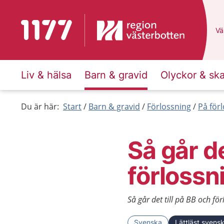
Till startsidan för 1177
Du
Väl
Liv & hälsa
Barn & gravid
Olyckor & sk
Du är här:
Start
Barn & gravid
Förlossning
På för
Så går de
förlossn
Så går det till på BB och fö
Svenska
Lättläst svens