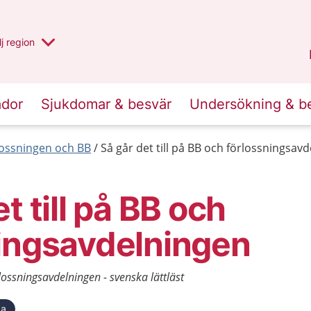
 har valt region
j
en annan
region
Västerbotten
.
ador
Sjukdomar & besvär
Undersökning & b
lossningen och BB
Så går det till på BB och förlossningsavd
t till på BB och
ingsavdelningen
rlossningsavdelningen - svenska lättläst
ka