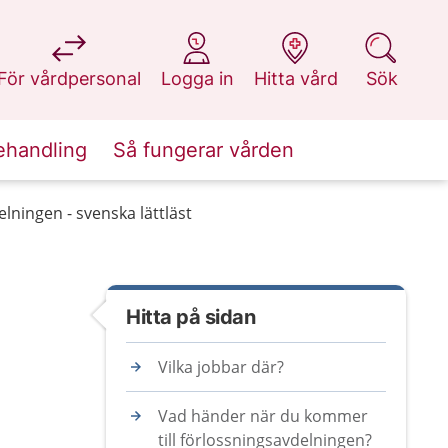
på 1177.se
på 1177.se
på 1177.se
på 1177.se
För vårdpersonal
Logga in
Hitta vård
Sök
ehandling
Så fungerar vården
elningen - svenska lättläst
Hitta på sidan
Vilka jobbar där?
Vad händer när du kommer
till förlossningsavdelningen?