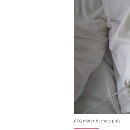
Förstora bilden
CTG mäter barnets puls.