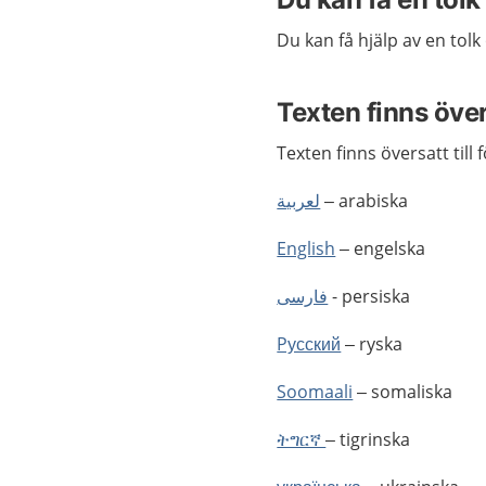
Du kan få hjälp av en tol
Texten finns öve
Texten finns översatt till 
لعربية
– arabiska
English
– engelska
فارسى
- persiska
Pусский
– ryska
Soomaali
– somaliska
ትግርኛ
– tigrinska