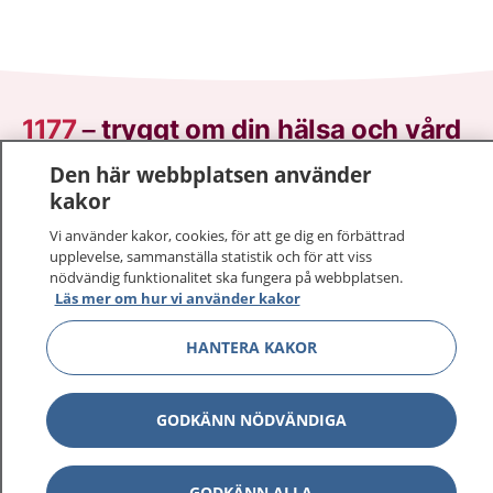
1177
–
tryggt om din hälsa och vård
Den här webbplatsen använder
På 1177.se får du råd om hälsa och information om
kakor
sjukdomar och vilka mottagningar du kan kontakta.
Logga in för att läsa din journal och göra dina
Vi använder kakor, cookies, för att ge dig en förbättrad
upplevelse, sammanställa statistik och för att viss
vårdärenden. Ring telefonnummer 1177 för
nödvändig funktionalitet ska fungera på webbplatsen.
sjukvårdsrådgivning dygnet runt.
Läs mer om hur vi använder kakor
1177 ger dig råd när du vill må bättre.
HANTERA KAKOR
GODKÄNN NÖDVÄNDIGA
Visa inn
1177 på flera språk
GODKÄNN ALLA