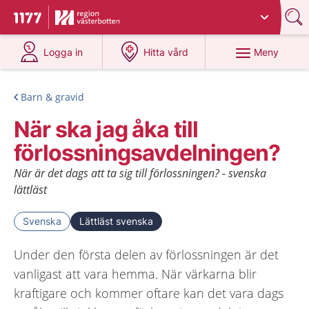
Du har valt region
Västerbotten
.
Till startsidan för 1177
på 1177.se
på 1177.se
Meny
Logga in
Hitta vård
Barn & gravid
När ska jag åka till
förlossningsavdelningen?
När är det dags att ta sig till förlossningen? - svenska
lättläst
Svenska
Lättläst svenska
Under den första delen av förlossningen är det
vanligast att vara hemma. När värkarna blir
kraftigare och kommer oftare kan det vara dags