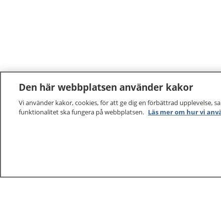
Den här webbplatsen använder kakor
Vi använder kakor, cookies, för att ge dig en förbättrad upplevelse, s
funktionalitet ska fungera på webbplatsen.
Läs mer om hur vi anv
1177
–
tryggt om din hälsa och vård
På 1177.se får du råd om hälsa och information om 
vilka mottagningar du kan kontakta. Logga in för att lä
och göra dina vårdärenden. Ring telefonnummer 1177
sjukvårdsrådgivning dygnet runt.
1177 ger dig råd när du vill må bättre.