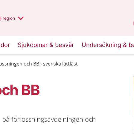
 har valt region
j
en annan
region
Västerbotten
.
ador
Sjukdomar & besvär
Undersökning & b
ossningen och BB - svenska lättläst
och BB
på förlossningsavdelningen och