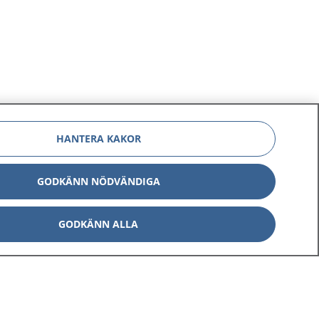
HANTERA KAKOR
GODKÄNN NÖDVÄNDIGA
GODKÄNN ALLA
Om 1177
Kontakt
E-tjänster
Press
Aktuellt
Digital tillgänglighet