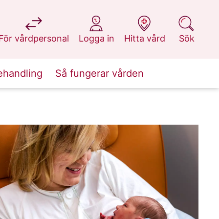
på 1177.se
på 1177.se
på 1177.se
på 1177.se
För vårdpersonal
Logga in
Hitta vård
Sök
ehandling
Så fungerar vården