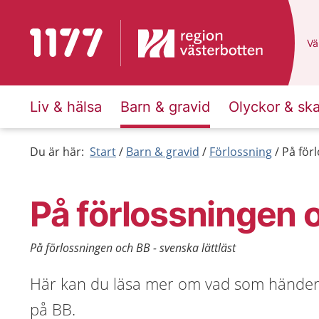
Till startsidan för 1177
Du
Väl
Liv & hälsa
Barn & gravid
Olyckor & sk
Du är här:
Start
Barn & gravid
Förlossning
På förl
På förlossningen 
På förlossningen och BB - svenska lättläst
Här kan du läsa mer om vad som händer 
på BB.