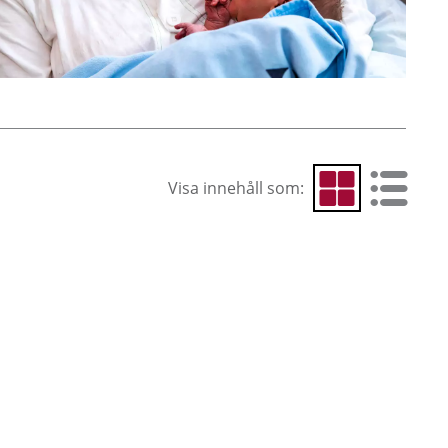
Visa innehåll som:
Visa som rutnät
Visa som 