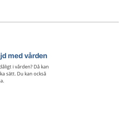
öjd med vården
åligt i vården? Då kan
ika sätt. Du kan också
a.