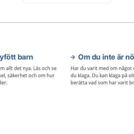
av en barnmorska och blir
undersökt. Du får ett eget rum.
nyfött barn
Om du inte är n
m allt det nya. Läs och se
Har du varit med om något d
sel, säkerhet och om hur
du klaga. Du kan klaga på ol
der.
berätta vad som har varit br