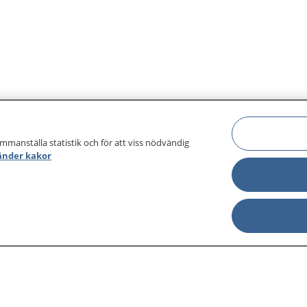
ammanställa statistik och för att viss nödvändig
änder kakor
sjukdomar och
Other languages
sa din journal
Lättläst svenska
 för