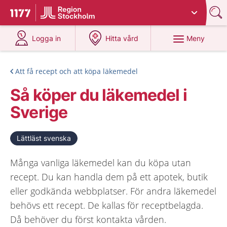
Du har valt region
Stockholms län
.
Till startsidan för 1177
på 1177.se
på 1177.se
Meny
Logga in
Hitta vård
Att få recept och att köpa läkemedel
Så köper du läkemedel i
Sverige
Lättläst svenska
Många vanliga läkemedel kan du köpa utan
recept. Du kan handla dem på ett apotek, butik
eller godkända webbplatser. För andra läkemedel
behövs ett recept. De kallas för receptbelagda.
Då behöver du först kontakta vården.