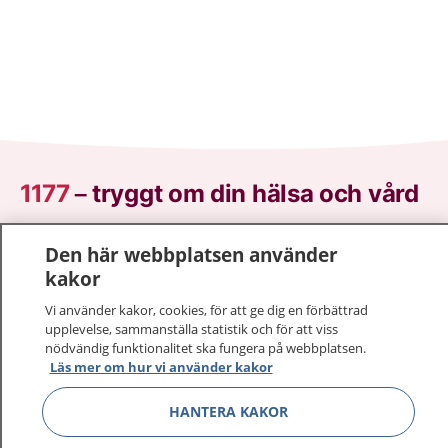
1177
–
tryggt om din hälsa och vård
På 1177.se får du råd om hälsa och information om
Den här webbplatsen använder
sjukdomar och vilka mottagningar du kan kontakta.
kakor
Logga in för att läsa din journal och göra dina
Vi använder kakor, cookies, för att ge dig en förbättrad
vårdärenden. Ring telefonnummer 1177 för
upplevelse, sammanställa statistik och för att viss
sjukvårdsrådgivning dygnet runt.
nödvändig funktionalitet ska fungera på webbplatsen.
1177 ger dig råd när du vill må bättre.
Läs mer om hur vi använder kakor
HANTERA KAKOR