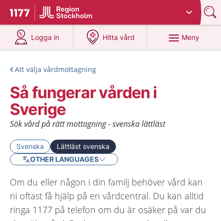
Du har valt region
Stockholms län
.
Till startsidan för 1177
på 1177.se
på 1177.se
Meny
Logga in
Hitta vård
Att välja vårdmottagning
Så fungerar vården i
Sverige
Sök vård på rätt mottagning - svenska lättläst
Svenska
Lättläst svenska
OTHER LANGUAGES
Om du eller någon i din familj behöver vård kan
ni oftast få hjälp på en vårdcentral. Du kan alltid
ringa 1177 på telefon om du är osäker på var du