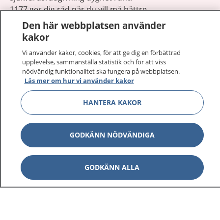
1177 ger dig råd när du vill må bättre.
Den här webbplatsen använder
kakor
Vi använder kakor, cookies, för att ge dig en förbättrad
upplevelse, sammanställa statistik och för att viss
Visa inn
nödvändig funktionalitet ska fungera på webbplatsen.
1177 på flera språk
Läs mer om hur vi använder kakor
Visa inn
Om 1177
HANTERA KAKOR
Visa inn
Kontakt
GODKÄNN NÖDVÄNDIGA
Behandling av personuppgifter
GODKÄNN ALLA
Hantering av kakor
Inställningar för kakor