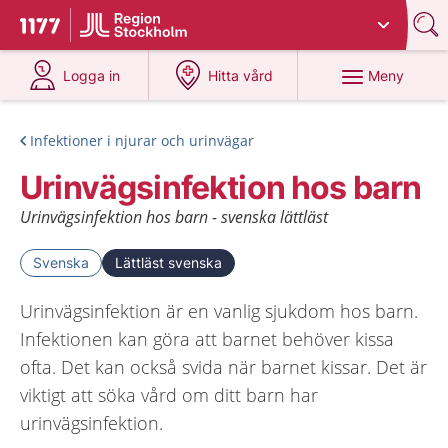
Du har valt region
Stockholms län
.
Till startsidan för 1177
på 1177.se
på 1177.se
Meny
Logga in
Hitta vård
Infektioner i njurar och urinvägar
Urinvägsinfektion hos barn
Urinvägsinfektion hos barn - svenska lättläst
Svenska
Lättläst svenska
Urinvägsinfektion är en vanlig sjukdom hos barn.
Infektionen kan göra att barnet behöver kissa
ofta. Det kan också svida när barnet kissar. Det är
viktigt att söka vård om ditt barn har
urinvägsinfektion.