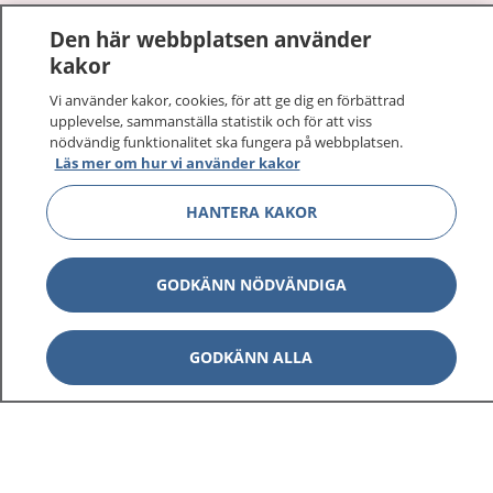
1177
–
tryggt om din hälsa och vård
Den här webbplatsen använder
kakor
På 1177.se får du råd om hälsa och information om
sjukdomar och vilka mottagningar du kan kontakta.
Vi använder kakor, cookies, för att ge dig en förbättrad
upplevelse, sammanställa statistik och för att viss
Logga in för att läsa din journal och göra dina
nödvändig funktionalitet ska fungera på webbplatsen.
vårdärenden. Ring telefonnummer 1177 för
Läs mer om hur vi använder kakor
sjukvårdsrådgivning dygnet runt.
1177 ger dig råd när du vill må bättre.
HANTERA KAKOR
GODKÄNN NÖDVÄNDIGA
Visa inn
1177 på flera språk
GODKÄNN ALLA
Visa inn
Om 1177
Visa inn
Kontakt