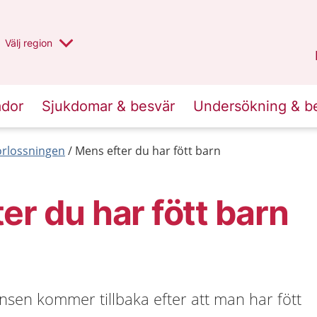
Du har valt region
Välj
en annan
region
Stockholms län
.
ador
Sjukdomar & besvär
Undersökning & b
förlossningen
Mens efter du har fött barn
er du har fött barn
nsen kommer tillbaka efter att man har fött