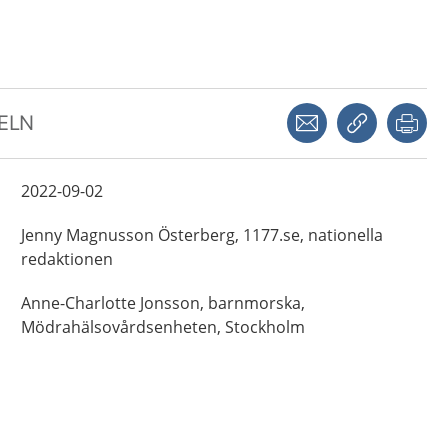
Dela via mejl
Kopiera län
Skr
KELN
2022-09-02
Jenny
Magnusson Österberg,
1177.se, nationella
redaktionen
Anne-Charlotte
Jonsson,
barnmorska,
Mödrahälsovårdsenheten,
Stockholm