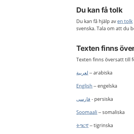
Du kan få tolk
Du kan få hjälp av
en tolk
svenska. Tala om att du b
Texten finns öve
Texten finns översatt till 
لعربية
– arabiska
English
– engelska
فارسى
- persiska
Soomaali
– somaliska
ትግርኛ
– tigrinska