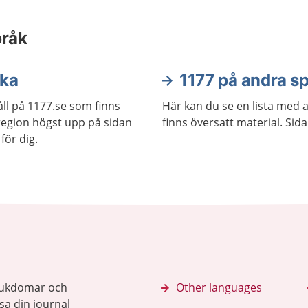
pråk
ska
1177 på andra s
ll på 1177.se som finns
Här kan du se en lista med 
j region högst upp på sidan
finns översatt material. Sid
för dig.
sjukdomar och
Other languages
sa din journal