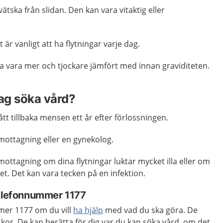
ätska från slidan. Den kan vara vitaktig eller
t är vanligt att ha flytningar varje dag.
na vara mer och tjockare jämfört med innan graviditeten.
jag söka vård?
tt tillbaka mensen ett år efter förlossningen.
ottagning eller en gynekolog.
ttagning om dina flytningar luktar mycket illa eller om
vet. Det kan vara tecken på en infektion.
telefonnummer 1177
mer 1177 om du vill
ha hjälp
med vad du ska göra. De
kor. De kan berätta för dig var du kan söka vård, om det