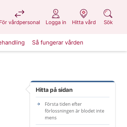
på 1177.se
på 1177.se
på 1177.se
på 1177.se
För vårdpersonal
Logga in
Hitta vård
Sök
ehandling
Så fungerar vården
Hitta på sidan
Första tiden efter
förlossningen är blodet inte
mens