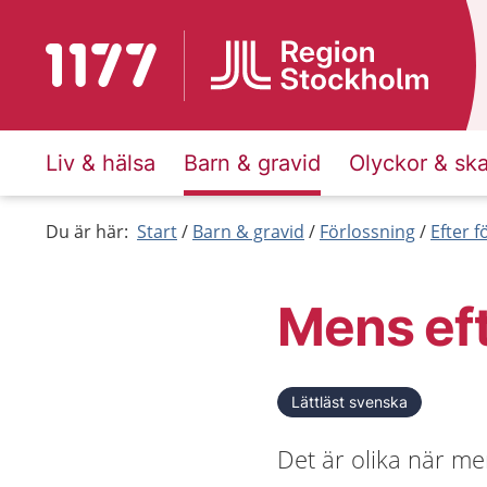
Till startsidan för 1177
Liv & hälsa
Barn & gravid
Olyckor & sk
Du är här:
Start
Barn & gravid
Förlossning
Efter 
Mens eft
Lättläst svenska
Det är olika när me