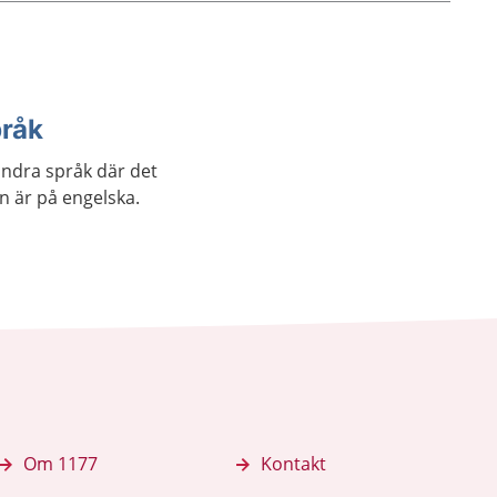
pråk
andra språk där det
an är på engelska.
Om 1177
Kontakt