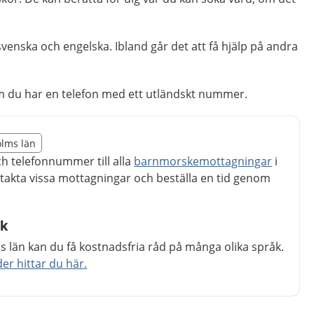
venska och engelska. Ibland går det att få hjälp på andra
m du har en telefon med ett utländskt nummer.
illägget från region Stockholms län
olms län
egion Stockholms län
ch telefonnummer till alla
barnmorskemottagningar
i
takta vissa mottagningar och beställa en tid genom
åk
 län kan du få kostnadsfria råd på många olika språk.
r hittar du här.