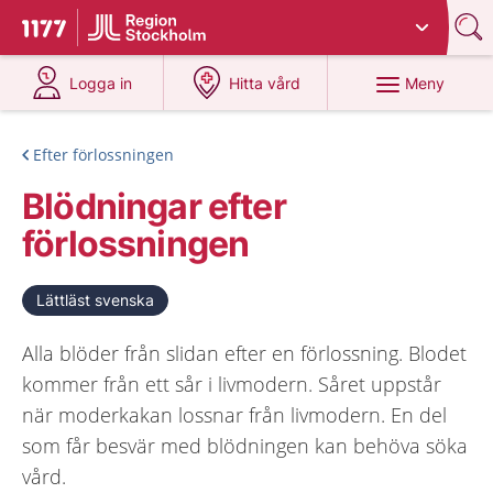
Du har valt region
Stockholms län
.
Till startsidan för 1177
på 1177.se
på 1177.se
Meny
Logga in
Hitta vård
Efter förlossningen
Blödningar efter
förlossningen
Lättläst svenska
Alla blöder från slidan efter en förlossning. Blodet
kommer från ett sår i livmodern. Såret uppstår
när moderkakan lossnar från livmodern. En del
som får besvär med blödningen kan behöva söka
vård.