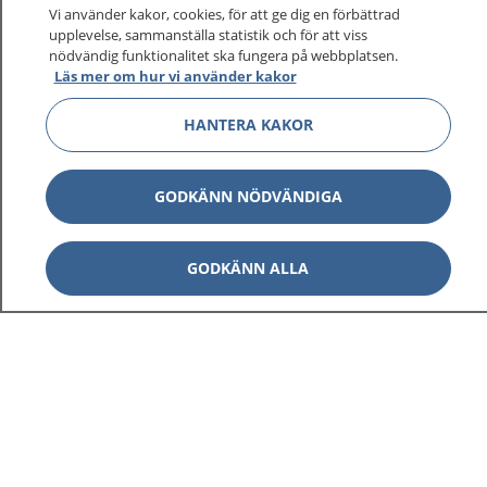
På 1177.se får du råd om hälsa och information om
Vi använder kakor, cookies, för att ge dig en förbättrad
sjukdomar och vilka mottagningar du kan kontakta.
upplevelse, sammanställa statistik och för att viss
Logga in för att läsa din journal och göra dina
nödvändig funktionalitet ska fungera på webbplatsen.
Läs mer om hur vi använder kakor
vårdärenden. Ring telefonnummer 1177 för
sjukvårdsrådgivning dygnet runt.
HANTERA KAKOR
1177 ger dig råd när du vill må bättre.
GODKÄNN NÖDVÄNDIGA
GODKÄNN ALLA
Visa inn
1177 på flera språk
Visa inn
Om 1177
Visa inn
Kontakt
Behandling av personuppgifter