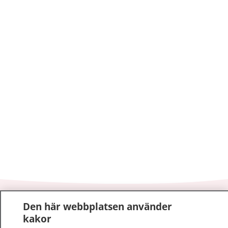
1177
–
tryggt om din hälsa och vård
Den här webbplatsen använder
kakor