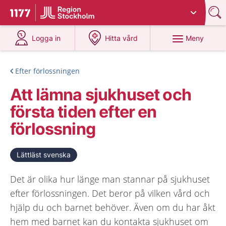
Du har valt region
Stockholms län
.
Till startsidan för 1177
på 1177.se
på 1177.se
Meny
Logga in
Hitta vård
Efter förlossningen
Att lämna sjukhuset och
första tiden efter en
förlossning
Lättläst svenska
Det är olika hur länge man stannar på sjukhuset
efter förlossningen. Det beror på vilken vård och
hjälp du och barnet behöver. Även om du har åkt
hem med barnet kan du kontakta sjukhuset om