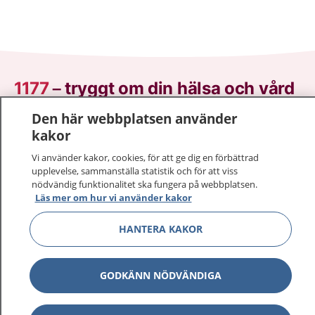
1177
–
tryggt om din hälsa och vård
Den här webbplatsen använder
På 1177.se får du råd om hälsa och information om
kakor
sjukdomar och vilka mottagningar du kan kontakta.
Logga in för att läsa din journal och göra dina
Vi använder kakor, cookies, för att ge dig en förbättrad
vårdärenden. Ring telefonnummer 1177 för
upplevelse, sammanställa statistik och för att viss
nödvändig funktionalitet ska fungera på webbplatsen.
sjukvårdsrådgivning dygnet runt.
Läs mer om hur vi använder kakor
1177 ger dig råd när du vill må bättre.
HANTERA KAKOR
GODKÄNN NÖDVÄNDIGA
Visa inn
1177 på flera språk