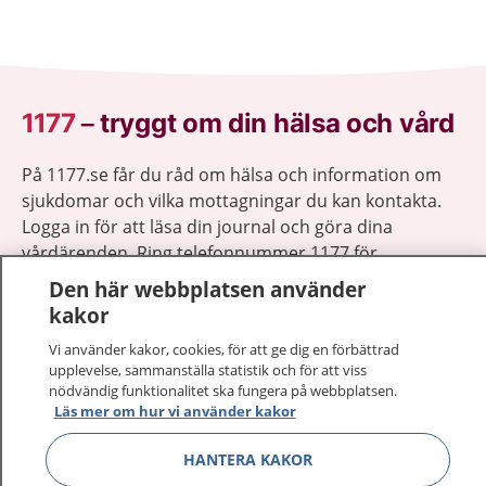
1177
–
tryggt om din hälsa och vård
På 1177.se får du råd om hälsa och information om
sjukdomar och vilka mottagningar du kan kontakta.
Logga in för att läsa din journal och göra dina
vårdärenden. Ring telefonnummer 1177 för
sjukvårdsrådgivning dygnet runt.
Den här webbplatsen använder
1177 ger dig råd när du vill må bättre.
kakor
Vi använder kakor, cookies, för att ge dig en förbättrad
upplevelse, sammanställa statistik och för att viss
nödvändig funktionalitet ska fungera på webbplatsen.
Läs mer om hur vi använder kakor
Visa inn
1177 på flera språk
HANTERA KAKOR