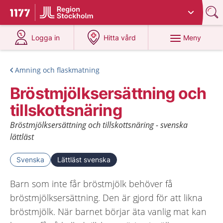
Du har valt region
Stockholms län
.
Till startsidan för 1177
på 1177.se
på 1177.se
Meny
Logga in
Hitta vård
Amning och flaskmatning
Bröstmjölksersättning och
tillskottsnäring
Bröstmjölksersättning och tillskottsnäring - svenska
lättläst
Svenska
Lättläst svenska
Barn som inte får bröstmjölk behöver få
bröstmjölksersättning. Den är gjord för att likna
bröstmjölk. När barnet börjar äta vanlig mat kan