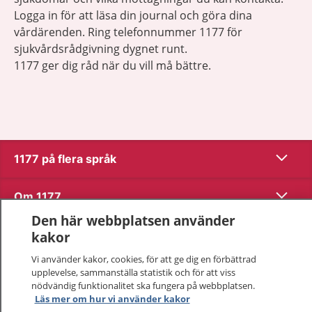
Logga in för att läsa din journal och göra dina
vårdärenden. Ring telefonnummer 1177 för
sjukvårdsrådgivning dygnet runt.
1177 ger dig råd när du vill må bättre.
Visa inn
1177 på flera språk
Visa inn
Om 1177
Den här webbplatsen använder
Visa inn
Kontakt
kakor
Vi använder kakor, cookies, för att ge dig en förbättrad
upplevelse, sammanställa statistik och för att viss
Behandling av personuppgifter
nödvändig funktionalitet ska fungera på webbplatsen.
Läs mer om hur vi använder kakor