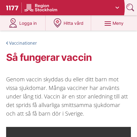
Du har valt region
Stockholms län
.
Till startsidan för 1177
på 1177.se
på 1177.se
Meny
Logga in
Hitta vård
Vaccinationer
Så fungerar vaccin
Genom vaccin skyddas du eller ditt barn mot
vissa sjukdomar. Många vacciner har använts
under lång tid. Vaccin är en stor anledning till att
det sprids få allvarliga smittsamma sjukdomar
och att så få barn dör i Sverige.