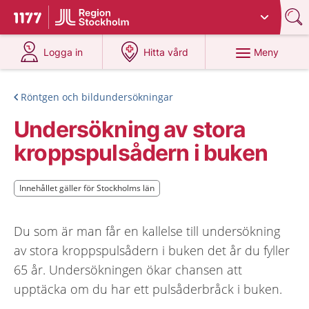
Du har valt region
Stockholms län
.
Till startsidan för 1177
på 1177.se
på 1177.se
Meny
Logga in
Hitta vård
Röntgen och bildundersökningar
Undersökning av stora
kroppspulsådern i buken
Innehållet gäller för Stockholms län
Innehållet gäller för Stockholms län
Du som är man får en kallelse till undersökning
av stora kroppspulsådern i buken det år du fyller
65 år. Undersökningen ökar chansen att
upptäcka om du har ett pulsåderbråck i buken.