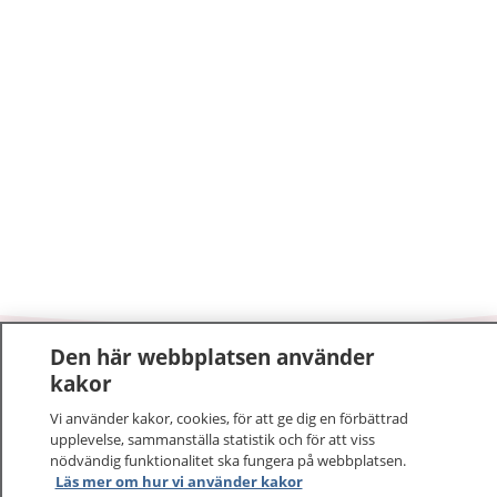
Den här webbplatsen använder
1177
–
tryggt om din hälsa och vård
kakor
Vi använder kakor, cookies, för att ge dig en förbättrad
På 1177.se får du råd om hälsa och information om
upplevelse, sammanställa statistik och för att viss
sjukdomar och vilka mottagningar du kan kontakta.
nödvändig funktionalitet ska fungera på webbplatsen.
Logga in för att läsa din journal och göra dina
Läs mer om hur vi använder kakor