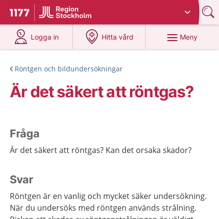
Du har valt region
Stockholms län
.
Till startsidan för 1177
på 1177.se
på 1177.se
Meny
Logga in
Hitta vård
Röntgen och bildundersökningar
Är det säkert att röntgas?
Fråga
Är det säkert att röntgas? Kan det orsaka skador?
Svar
Röntgen är en vanlig och mycket säker undersökning.
När du undersöks med röntgen används strålning.