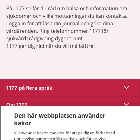
På 1177.se får du råd om hälsa och information om
sjukdomar och vilka mottagningar du kan kontakta.
Logga in för att läsa din journal och göra dina
vårdärenden. Ring telefonnummer 1177 för
sjukvårdsrådgivning dygnet runt.
1177 ger dig råd när du vill må bättre.
Visa inn
1177 på flera språk
Visa inn
Om 1177
Den här webbplatsen använder
Visa inn
Kontakt
kakor
Vi använder kakor, cookies, för att ge dig en förbättrad
upplevelse, sammanställa statistik och för att viss