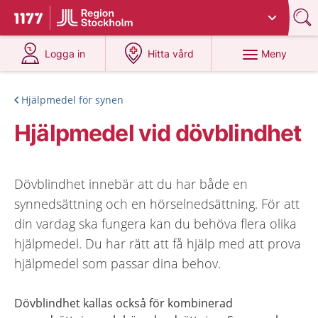
Du har valt region
Stockholms län
.
Till startsidan för 1177
på 1177.se
på 1177.se
Meny
Logga in
Hitta vård
Hjälpmedel för synen
Hjälpmedel vid dövblindhet
Dövblindhet innebär att du har både en
synnedsättning och en hörselnedsättning. För att
din vardag ska fungera kan du behöva flera olika
hjälpmedel. Du har rätt att få hjälp med att prova
hjälpmedel som passar dina behov.
Dövblindhet kallas också för kombinerad