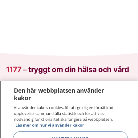
1177
–
tryggt om din hälsa och vård
På 1177.se får du råd om hälsa och information om
Den här webbplatsen använder
sjukdomar och vilka mottagningar du kan kontakta.
kakor
Logga in för att läsa din journal och göra dina
vårdärenden. Ring telefonnummer 1177 för
Vi använder kakor, cookies, för att ge dig en förbättrad
sjukvårdsrådgivning dygnet runt.
upplevelse, sammanställa statistik och för att viss
nödvändig funktionalitet ska fungera på webbplatsen.
1177 ger dig råd när du vill må bättre.
Läs mer om hur vi använder kakor