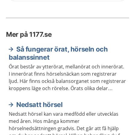
Mer på 1177.se
Så fungerar örat, hörseln och
balanssinnet
Örat består av ytterörat, mellanörat och innerörat.
I innerörat finns hörselsnäckan som registrerar
ljud. Här finns också balansorganet som registrerar
kroppens läge och rörelse. Örats olika delar
Informationen skickas sedan vidare till
hörselcentrum och balanscentrum i hjärnan.
Nedsatt hörsel
Nedsatt hörsel kan vara medfödd eller utvecklas
med åren. Hos många kommer
hörselnedsättningen gradvis. Det går att få hjälp