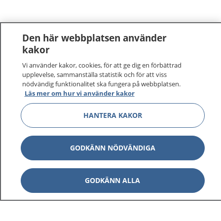
Den här webbplatsen använder
kakor
Vi använder kakor, cookies, för att ge dig en förbättrad
1177
–
tryggt om din hälsa och vård
upplevelse, sammanställa statistik och för att viss
nödvändig funktionalitet ska fungera på webbplatsen.
På 1177.se får du råd om hälsa och information om
Läs mer om hur vi använder kakor
sjukdomar och vilka mottagningar du kan kontakta.
HANTERA KAKOR
Logga in för att läsa din journal och göra dina
vårdärenden. Ring telefonnummer 1177 för
sjukvårdsrådgivning dygnet runt.
GODKÄNN NÖDVÄNDIGA
1177 ger dig råd när du vill må bättre.
GODKÄNN ALLA
Visa inn
1177 på flera språk