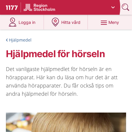
Du har valt region
Stockholms län
.
Till startsidan för 1177
på 1177.se
på 1177.se
Meny
Logga in
Hitta vård
Hjälpmedel
Hjälpmedel för hörseln
Det vanligaste hjälpmedlet för hörseln är en
hörapparat. Här kan du läsa om hur det är att
använda hörapparater. Du får också tips om
andra hjälpmedel för hörseln.