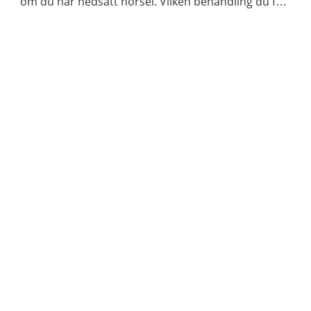
om du har nedsatt hörsel. Vilken behandling du får
beror på orsaken till din hörselnedsättning.