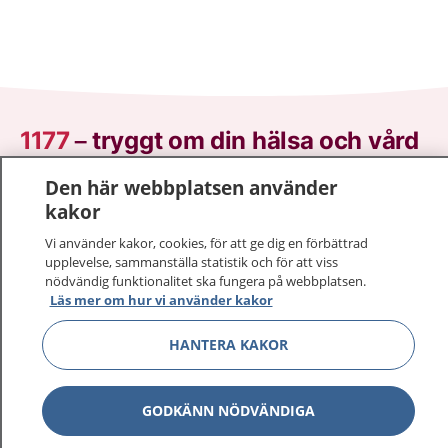
1177
–
tryggt om din hälsa och vård
Den här webbplatsen använder
På 1177.se får du råd om hälsa och information om
kakor
sjukdomar och vilka mottagningar du kan kontakta.
Logga in för att läsa din journal och göra dina
Vi använder kakor, cookies, för att ge dig en förbättrad
vårdärenden. Ring telefonnummer 1177 för
upplevelse, sammanställa statistik och för att viss
nödvändig funktionalitet ska fungera på webbplatsen.
sjukvårdsrådgivning dygnet runt.
Läs mer om hur vi använder kakor
1177 ger dig råd när du vill må bättre.
HANTERA KAKOR
GODKÄNN NÖDVÄNDIGA
Visa inn
1177 på flera språk