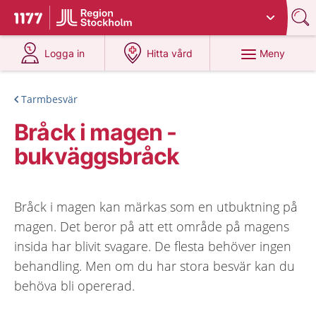
Du har valt region
Stockholms län
.
Till startsidan för 1177
på 1177.se
på 1177.se
Meny
Logga in
Hitta vård
Tarmbesvär
Bråck i magen -
bukväggsbråck
Bråck i magen kan märkas som en utbuktning på
magen. Det beror på att ett område på magens
insida har blivit svagare. De flesta behöver ingen
behandling. Men om du har stora besvär kan du
behöva bli opererad.