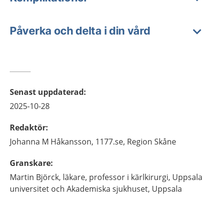
Påverka och delta i din vård
Senast uppdaterad
:
2025-10-28
Redaktör
:
Johanna M
Håkansson,
1177.se, Region Skåne
Granskare
:
Martin
Björck,
läkare, professor i kärlkirurgi,
Uppsala
universitet och Akademiska sjukhuset,
Uppsala