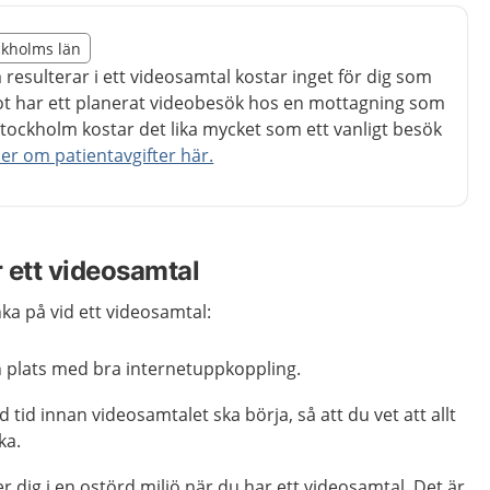
illägget från region Stockholms län
ockholms län
egion Stockholms län
m resulterar i ett videosamtal kostar inget för dig som
t har ett planerat videobesök hos en mottagning som
tockholm kostar det lika mycket som ett vanligt besök
er om patientavgifter här.
r ett videosamtal
nka på vid ett videosamtal:
 en plats med bra internetuppkoppling.
 tid innan videosamtalet ska börja, så att du vet att allt
ka.
ner dig i en ostörd miljö när du har ett videosamtal. Det är