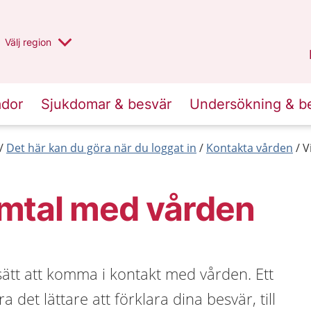
Du har valt region
Välj
en annan
region
Stockholms län
.
ador
Sjukdomar & besvär
Undersökning & b
Det här kan du göra när du loggat in
Kontakta vården
V
mtal med vården
sätt att komma i kontakt med vården. Ett
 det lättare att förklara dina besvär, till