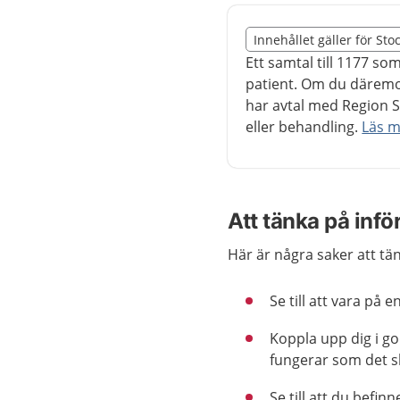
Slut på det regionala t
Innehållet gäller för St
Nedan innehåll gäller r
Ett samtal till 1177 so
patient. Om du däremo
har avtal med Region S
eller behandling.
Läs m
Att tänka på infö
Här är några saker att tä
Se till att vara på
Koppla upp dig i god
fungerar som det s
Se till att du befin