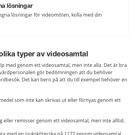
na lösningar
egna lösningar för videomöten, kolla med din
olika typer av videosamtal
älp med genom ett videosamtal, men inte alla. Det är bra
t vårdpersonalen gör bedömningen att du behöver
årdbesök. Det kan bero på att du till exempel behöver en
emedel som inte kan skrivas ut eller förnyas genom ett
yg eller remisser genom ett videosamtal, men inte alltid.
prata med en sjuksköterska på 1177 genom videosamtal.