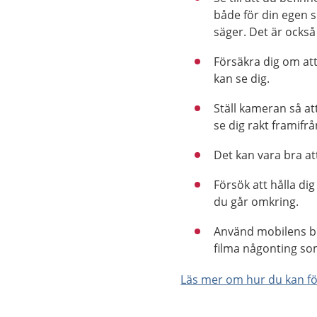
både för din egen s
säger. Det är ocks
Försäkra dig om att
kan se dig.
Ställ kameran så a
se dig rakt framifrå
Det kan vara bra a
Försök att hålla dig
du går omkring.
Använd mobilens bli
filma någonting som
Läs mer om hur du kan fö