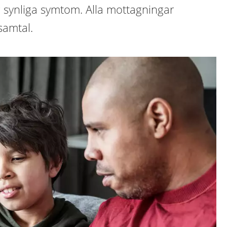
synliga symtom. Alla mottagningar
samtal.