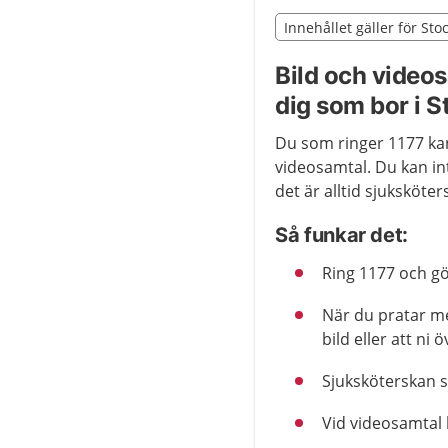
Slut på det regionala t
Innehållet gäller för St
Nedan innehåll gäller r
Bild och video
dig som bor i 
Du som ringer 1177 kan b
videosamtal. Du kan inte
det är alltid sjuksköte
Så funkar det:
Ring 1177 och gö
När du pratar me
bild eller att ni 
Sjuksköterskan s
Vid videosamtal 