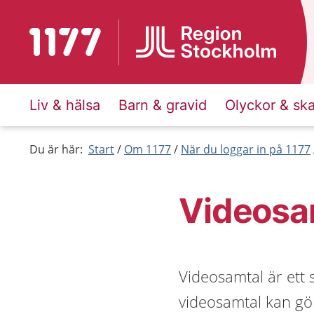
Till startsidan för 1177
Liv & hälsa
Barn & gravid
Olyckor & sk
Du är här:
Start
Om 1177
När du loggar in på 1177
Videosa
Videosamtal är ett 
videosamtal kan göra