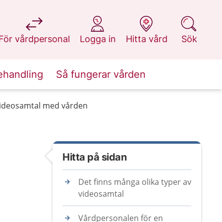
på 1177.se
på 1177.se
på 1177.se
på 1177.se
För vårdpersonal
Logga in
Hitta vård
Sök
ehandling
Så fungerar vården
ideosamtal med vården
Hitta på sidan
Det finns många olika typer av
videosamtal
Vårdpersonalen för en