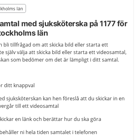
illägget från region Stockholms län
ockholms län
egion Stockholms län
samtal med sjuksköterska på 1177 för
Stockholms län
li tillfrågad om att skicka bild eller starta ett
 själv välja att skicka bild eller starta ett videosamtal,
rskan som bedömer om det är lämpligt i ditt samtal.
r ditt knappval
d sjuksköterskan kan hen föreslå att du skickar in en
övergår till ett videosamtal
kickar en länk och berättar hur du ska göra
behåller ni hela tiden samtalet i telefonen