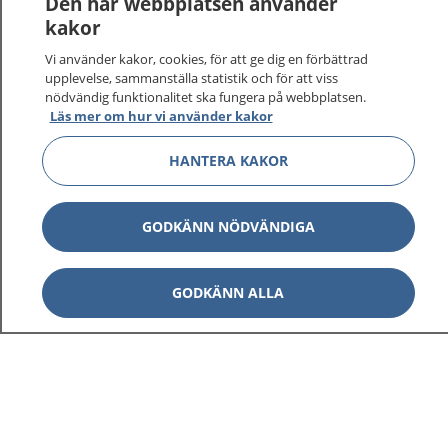
Den här webbplatsen använder
kakor
Vi använder kakor, cookies, för att ge dig en förbättrad
upplevelse, sammanställa statistik och för att viss
1177
–
tryggt om din hälsa och vård
nödvändig funktionalitet ska fungera på webbplatsen.
Läs mer om hur vi använder kakor
På 1177.se får du råd om hälsa och information om
sjukdomar och vilka mottagningar du kan kontakta.
HANTERA KAKOR
Logga in för att läsa din journal och göra dina
vårdärenden. Ring telefonnummer 1177 för
sjukvårdsrådgivning dygnet runt.
GODKÄNN NÖDVÄNDIGA
1177 ger dig råd när du vill må bättre.
GODKÄNN ALLA
Visa inn
1177 på flera språk
Visa inn
Om 1177