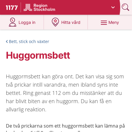
Du har valt region
Stockholms län
.
Till startsidan för 1177
på 1177.se
på 1177.se
Meny
Logga in
Hitta vård
Bett, stick och växter
Huggormsbett
Huggormsbett kan göra ont. Det kan visa sig som
två prickar intill varandra, men ibland syns inte
bettet. Ring genast 112 om du misstänker att du
har blivit biten av en huggorm. Du kan få en
allvarlig reaktion.
De två prickarna som ett huggormsbett kan lämna på