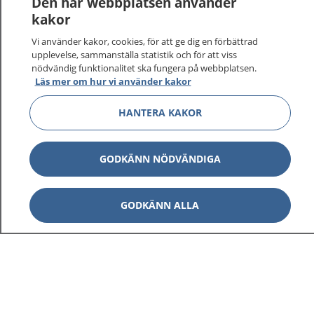
Den här webbplatsen använder
kakor
Vi använder kakor, cookies, för att ge dig en förbättrad
upplevelse, sammanställa statistik och för att viss
1177
–
tryggt om din hälsa och vård
nödvändig funktionalitet ska fungera på webbplatsen.
Läs mer om hur vi använder kakor
På 1177.se får du råd om hälsa och information om
sjukdomar och vilka mottagningar du kan kontakta.
HANTERA KAKOR
Logga in för att läsa din journal och göra dina
vårdärenden. Ring telefonnummer 1177 för
sjukvårdsrådgivning dygnet runt.
GODKÄNN NÖDVÄNDIGA
1177 ger dig råd när du vill må bättre.
GODKÄNN ALLA
Visa inn
1177 på flera språk
Visa inn
Om 1177