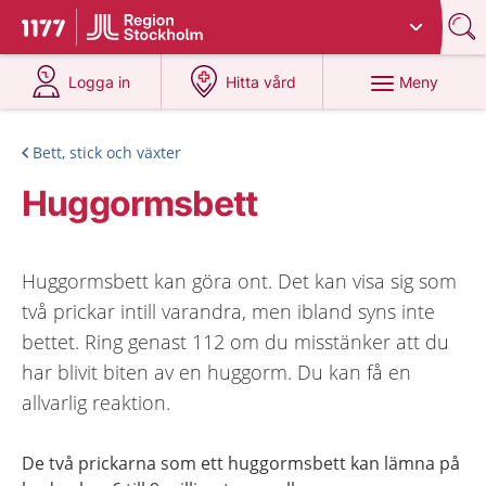
Du har valt region
Stockholms län
.
Till startsidan för 1177
på 1177.se
på 1177.se
Meny
Logga in
Hitta vård
Bett, stick och växter
Huggormsbett
Huggormsbett kan göra ont. Det kan visa sig som
två prickar intill varandra, men ibland syns inte
bettet. Ring genast 112 om du misstänker att du
har blivit biten av en huggorm. Du kan få en
allvarlig reaktion.
De två prickarna som ett huggormsbett kan lämna på