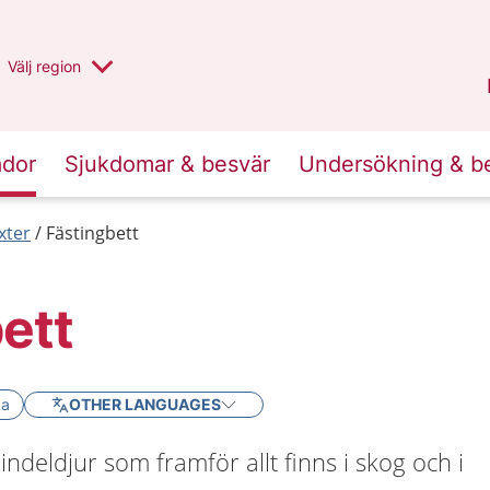
Du har valt region
Välj
en annan
region
Stockholms län
.
ador
Sjukdomar & besvär
Undersökning & b
xter
Fästingbett
ett
ka
OTHER LANGUAGES
indeldjur som framför allt finns i skog och i