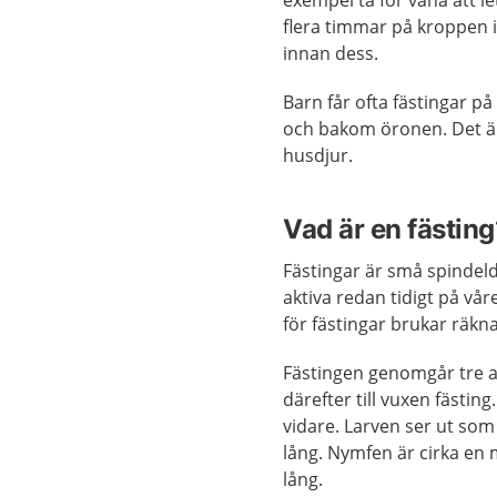
flera timmar på kroppen i
innan dess.
Barn får ofta fästingar på
och bakom öronen. Det är 
husdjur.
Vad är en fästing
Fästingar är små spindeld
aktiva redan tidigt på vå
för fästingar brukar räkn
Fästingen genomgår tre akt
därefter till vuxen fästin
vidare. Larven ser ut som
lång. Nymfen är cirka en m
lång.