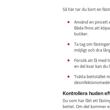
Så här tar du bort en fäst
Använd en pincett e
Båda finns att köpa
butiker.
Ta tag om fästinge
möjligt och dra lån
Försök att få med h
en del kvar kan du l
Tvätta bettstället m
desinfektionsmedel
Kontrollera huden eft
Du som har fått ett fästi
bettet. Om det kommer en