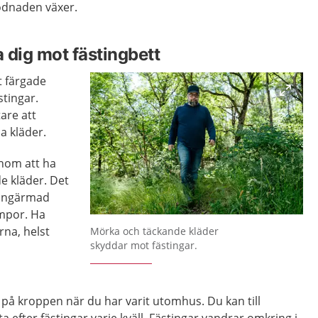
rodnaden växer.
 dig mot fästingbett
t färgade
ästingar.
are att
a kläder.
nom att ha
e kläder. Det
 långärmad
umpor. Ha
Förstora bilden
rna, helst
Mörka och täckande kläder
skyddar mot fästingar.
r på kroppen när du har varit utomhus. Du kan till
ta efter fästingar varje kväll. Fästingar vandrar omkring i