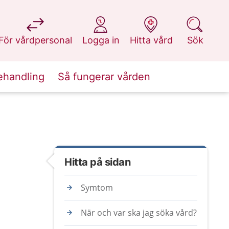
på 1177.se
på 1177.se
på 1177.se
på 1177.se
För vårdpersonal
Logga in
Hitta vård
Sök
ehandling
Så fungerar vården
Hitta på sidan
Symtom
När och var ska jag söka vård?