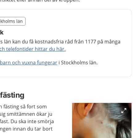
illägget från region Stockholms län
ockholms län
egion Stockholms län
åk
 län kan du få kostnadsfria råd från 1177 på många
 telefontider hittar du här.
 barn och vuxna fungerar
i Stockholms län.
 fästing
en fästing så fort som
i sig smittämnen ökar ju
 fast. Du ska inte smörja
ingen innan du tar bort