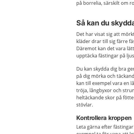
på borrelia, särskilt om 
Så kan du skydda
Det har visat sig att mörk
kläder drar till sig färre f
Däremot kan det vara lätt
upptäcka fästingar på ljus
Du kan skydda dig bra ge
på dig mörka och täckand
kan till exempel vara en
tröja, långbyxor och str
heltäckande skor på fötte
stövlar.
Kontrollera kroppen
Leta gärna efter fästinga
exempel ta för vana att le