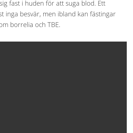
sig fast i huden för att suga blod. Ett
ast inga besvär, men ibland kan fästingar
om borrelia och TBE.