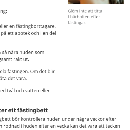
Förstora bilden
ing:
Glöm inte att titta
i hårbotten efter
fästingar.
ller en fästingborttagare.
 på ett apotek och i en del
n så nära huden som
gsamt rakt ut.
ela fästingen. Om det blir
åta det vara.
ed tvål och vatten eller
.
er ett fästingbett
ngbett bör kontrollera huden under några veckor efter
 rodnad i huden efter en vecka kan det vara ett tecken