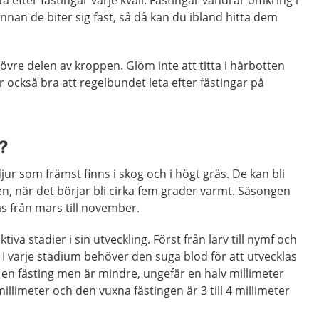
nnan de biter sig fast, så då kan du ibland hitta dem
 övre delen av kroppen. Glöm inte att titta i hårbotten
också bra att regelbundet leta efter fästingar på
?
jur som främst finns i skog och i högt gräs. De kan bli
ren, när det börjar bli cirka fem grader varmt. Säsongen
as från mars till november.
iva stadier i sin utveckling. Först från larv till nymf och
g. I varje stadium behöver den suga blod för att utvecklas
 en fästing men är mindre, ungefär en halv millimeter
illimeter och den vuxna fästingen är 3 till 4 millimeter