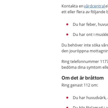
Kontakta en
vårdcentral
e
ett eller flera av följande
Du har feber, huvud
Du har ont i muskler
Du behöver inte söka vår
den jouröppna mottagnin
Ring telefonnummer 1177
bedöma dina symtom elle
Om det är bråttom
Ring genast 112 om:
Du har huvudvärk, ä
Du blir förlamad i 