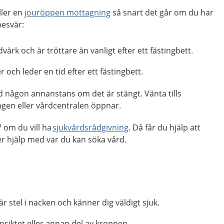
ller en
jouröppen mottagning
så snart det går om du har
 besvär:
värk och är tröttare än vanligt efter ett fästingbett.
 och leder en tid efter ett fästingbett.
d någon annanstans om det är stängt. Vänta tills
gen eller vårdcentralen öppnar.
 om du vill ha
sjukvårdsrådgivning
. Då får du hjälp att
r hjälp med var du kan söka vård.
r stel i nacken och känner dig väldigt sjuk.
ansiktet eller annan del av kroppen.