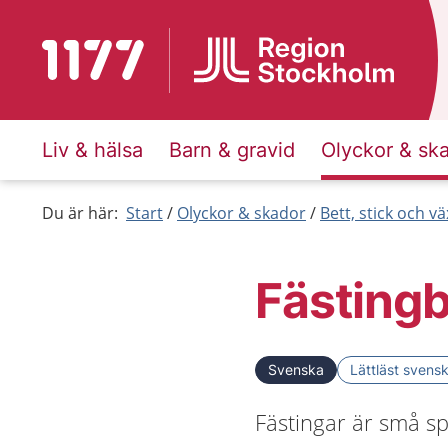
Till startsidan för 1177
Liv & hälsa
Barn & gravid
Olyckor & sk
Du är här:
Start
Olyckor & skador
Bett, stick och vä
Fästingb
Svenska
Lättläst svens
Fästingar är små sp