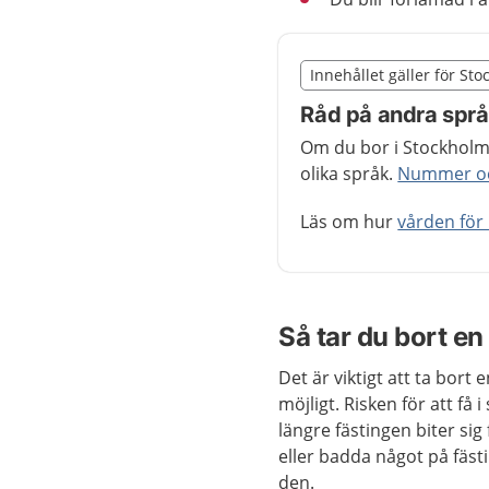
Slut på det regionala t
Innehållet gäller för St
Nedan innehåll gäller r
Råd på andra spr
Om du bor i Stockholms
olika språk.
Nummer och
Läs om hur
vården för
Så tar du bort en
Det är viktigt att ta bort 
möjligt. Risken för att få 
längre fästingen biter sig
eller badda något på fäst
den.