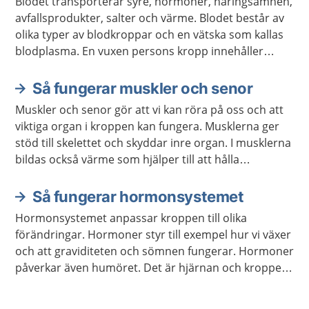
Blodet transporterar syre, hormoner, näringsämnen,
avfallsprodukter, salter och värme. Blodet består av
olika typer av blodkroppar och en vätska som kallas
blodplasma. En vuxen persons kropp innehåller
ungefär fem liter blod.
Så fungerar muskler och senor
Muskler och senor gör att vi kan röra på oss och att
viktiga organ i kroppen kan fungera. Musklerna ger
stöd till skelettet och skyddar inre organ. I musklerna
bildas också värme som hjälper till att hålla
kroppstemperaturen på en lagom nivå.
Så fungerar hormonsystemet
Hormonsystemet anpassar kroppen till olika
förändringar. Hormoner styr till exempel hur vi växer
och att graviditeten och sömnen fungerar. Hormoner
påverkar även humöret. Det är hjärnan och kroppen
som meddelar hormonsystemet vilka hormon som
behöver bildas.