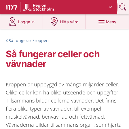
Du har valt region
Stockholms län
.
Till startsidan för 1177
på 1177.se
på 1177.se
Meny
Logga in
Hitta vård
Så fungerar kroppen
Så fungerar celler och
vävnader
Kroppen är uppbyggd av många miljarder celler.
Olika celler kan ha olika utseende och uppgifter.
Tillsammans bildar cellerna vävnader. Det finns
flera olika typer av vävnader, till exempel
muskelvävnad, benvävnad och fettvävnad.
Vävnaderna bildar tillsammans organ, som hjärta