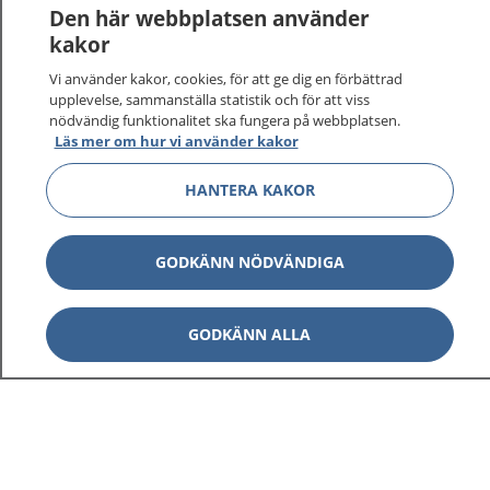
Logga in för att läsa din journal och göra dina
Den här webbplatsen använder
vårdärenden. Ring telefonnummer 1177 för
kakor
sjukvårdsrådgivning dygnet runt.
Vi använder kakor, cookies, för att ge dig en förbättrad
1177 ger dig råd när du vill må bättre.
upplevelse, sammanställa statistik och för att viss
nödvändig funktionalitet ska fungera på webbplatsen.
Läs mer om hur vi använder kakor
HANTERA KAKOR
Visa inn
1177 på flera språk
GODKÄNN NÖDVÄNDIGA
Visa inn
Om 1177
GODKÄNN ALLA
Visa inn
Kontakt
Behandling av personuppgifter