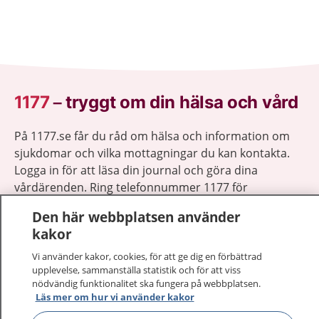
1177
–
tryggt om din hälsa och vård
På 1177.se får du råd om hälsa och information om
sjukdomar och vilka mottagningar du kan kontakta.
Logga in för att läsa din journal och göra dina
vårdärenden. Ring telefonnummer 1177 för
sjukvårdsrådgivning dygnet runt.
Den här webbplatsen använder
1177 ger dig råd när du vill må bättre.
kakor
Vi använder kakor, cookies, för att ge dig en förbättrad
upplevelse, sammanställa statistik och för att viss
nödvändig funktionalitet ska fungera på webbplatsen.
Läs mer om hur vi använder kakor
Visa inn
1177 på flera språk