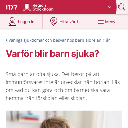
Du har valt region
Stockholms län
.
Till startsidan för 1177
på 1177.se
på 1177.se
Meny
Logga in
Hitta vård
Vanliga sjukdomar och besvär hos barn äldre än 1 år
Varför blir barn sjuka?
Små barn är ofta sjuka. Det beror på att
immunförsvaret inte är utvecklat från början. Läs
om vad du kan göra och om barnet ska vara
hemma från förskolan eller skolan.