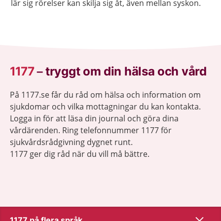
lär sig rörelser kan skilja sig åt, även mellan syskon.
1177
–
tryggt om din hälsa och vård
På 1177.se får du råd om hälsa och information om
sjukdomar och vilka mottagningar du kan kontakta.
Logga in för att läsa din journal och göra dina
vårdärenden. Ring telefonnummer 1177 för
sjukvårdsrådgivning dygnet runt.
1177 ger dig råd när du vill må bättre.
Visa inn
1177 på flera språk