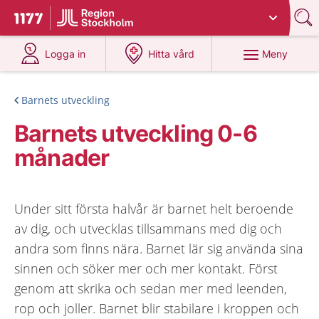
Du har valt region
Stockholms län
.
Till startsidan för 1177
på 1177.se
på 1177.se
Meny
Logga in
Hitta vård
Barnets utveckling
Barnets utveckling 0-6
månader
Under sitt första halvår är barnet helt beroende
av dig, och utvecklas tillsammans med dig och
andra som finns nära. Barnet lär sig använda sina
sinnen och söker mer och mer kontakt. Först
genom att skrika och sedan mer med leenden,
rop och joller. Barnet blir stabilare i kroppen och