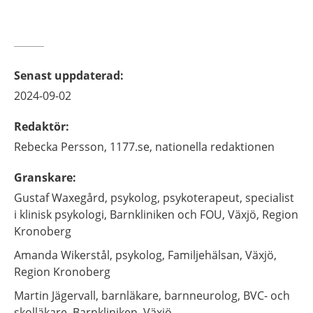
Senast uppdaterad
:
2024-09-02
Redaktör
:
Rebecka
Persson,
1177.se, nationella redaktionen
Granskare
:
Gustaf
Waxegård,
psykolog, psykoterapeut, specialist
i klinisk psykologi,
Barnkliniken och FOU,
Växjö, Region
Kronoberg
Amanda
Wikerstål,
psykolog,
Familjehälsan,
Växjö,
Region Kronoberg
Martin
Jägervall,
barnläkare, barnneurolog, BVC- och
skolläkare,
Barnkliniken,
Växjö