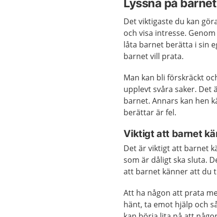
Lyssna på barnet
Det viktigaste du kan göra
och visa intresse. Genom a
låta barnet berätta i sin e
barnet vill prata.
Man kan bli förskräckt oc
upplevt svåra saker. Det är
barnet. Annars kan hen kä
berättar är fel.
Viktigt att barnet kä
Det är viktigt att barnet 
som är dåligt ska sluta. D
att barnet känner att du 
Att ha någon att prata m
hänt, ta emot hjälp och 
kan börja lita på att någon