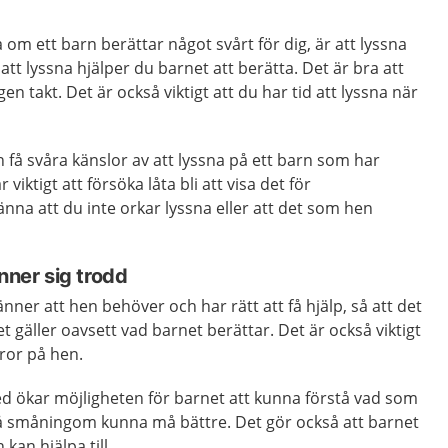
 om ett barn berättar något svårt för dig, är att lyssna
tt lyssna hjälper du barnet att berätta. Det är bra att
gen takt. Det är också viktigt att du har tid att lyssna när
h få svåra känslor av att lyssna på ett barn som har
 viktigt att försöka låta bli att visa det för
nna att du inte orkar lyssna eller att det som hen
nner sig trodd
känner att hen behöver och har rätt att få hjälp, så att det
et gäller oavsett vad barnet berättar. Det är också viktigt
tror på hen.
ed ökar möjligheten för barnet att kunna förstå vad som
så småningom kunna må bättre. Det gör också att barnet
 kan hjälpa till.