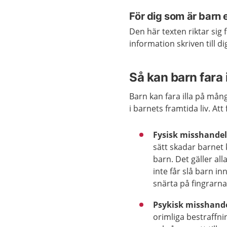
För dig som är barn e
Den här texten riktar sig 
information skriven till d
Så kan barn fara i
Barn kan fara illa på mång
i barnets framtida liv. Att
Fysisk misshande
sätt skadar barnet k
barn. Det gäller al
inte får slå barn in
snärta på fingrarna
Psykisk misshand
orimliga bestraffni