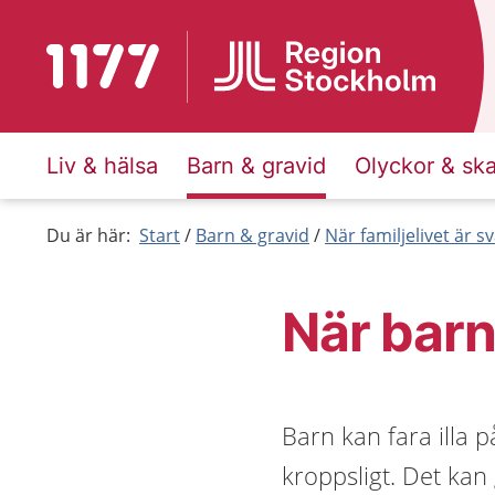
Till startsidan för 1177
Liv & hälsa
Barn & gravid
Olyckor & sk
Du är här:
Start
Barn & gravid
När familjelivet är sv
När barn 
Barn kan fara illa 
kroppsligt. Det kan g