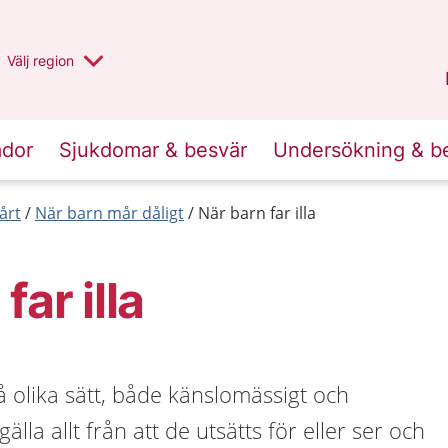
Du har valt region
Välj
en annan
region
Stockholms län
.
ador
Sjukdomar & besvär
Undersökning & b
årt
När barn mår dåligt
När barn far illa
far illa
på olika sätt, både känslomässigt och
älla allt från att de utsätts för eller ser och