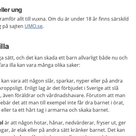
ller ung
framför allt till vuxna. Om du är under 18 år finns särskild
ig på sajten
UMO.se
.
lla
a sätt, och det kan skada ett barn allvarligt både nu och
 fara illa kan vara många olika saker:
l
kan vara att någon slår, sparkar, nyper eller på andra
roppsligt. Enligt lag är det förbjudet i Sverige att slå
la, även föräldrar och vårdnadshavare. Förutom att man
nebär det att man till exempel inte får dra barnet i örat,
 eller ta ett hårt tag i armarna och skaka barnet.
el
är att någon hotar, hånar, nedvärderar, fryser ut, ger
ngar, är elak eller på andra sätt kränker barnet. Det kan