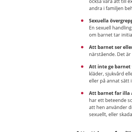
också vara att till 
andra i familjen beh
Sexuella övergrep
En sexuell handling
om barnet tar initia
Att barnet ser ell
närstående. Det är 
Att inte ge barnet
kläder, sjukvård el
eller på annat sätt 
Att barnet far illa
har ett beteende so
att hen använder dr
sexuellt, eller skada