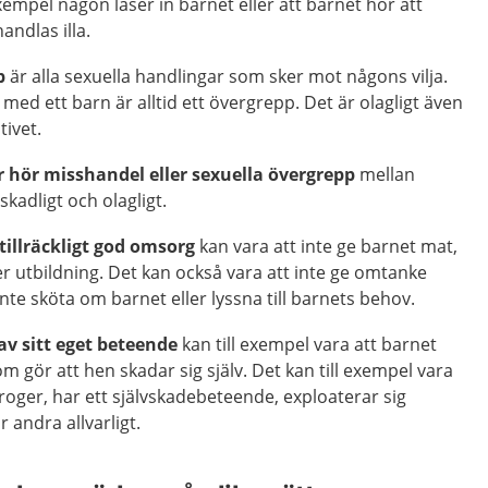
exempel någon låser in barnet eller att barnet hör att
andlas illa.
p
är alla sexuella handlingar som sker mot någons vilja.
 med ett barn är alltid ett övergrepp. Det är olagligt även
tivet.
er hör misshandel eller sexuella övergrepp
mellan
skadligt och olagligt.
 tillräckligt god omsorg
kan vara att inte ge barnet mat,
ler utbildning. Det kan också vara att inte ge omtanke
inte sköta om barnet eller lyssna till barnets behov.
 av sitt eget beteende
kan till exempel vara att barnet
m gör att hen skadar sig själv. Det kan till exempel vara
oger, har ett självskadebeteende, exploaterar sig
r andra allvarligt.