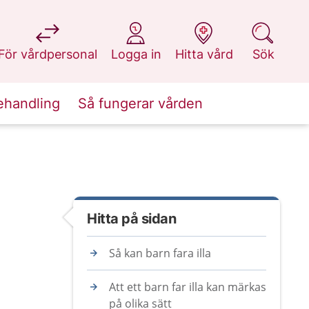
på 1177.se
på 1177.se
på 1177.se
på 1177.se
För vårdpersonal
Logga in
Hitta vård
Sök
ehandling
Så fungerar vården
Hitta på sidan
Så kan barn fara illa
Att ett barn far illa kan märkas
på olika sätt