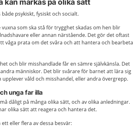
lla kan märkas på olika sätt
 både psykiskt, fysiskt och socialt.
 vuxna som ska stå för trygghet skadas om hen blir
rdnadshavare eller annan närstående. Det gör det oftast
att våga prata om det svåra och att hantera och bearbeta
het och blir misshandlade får en sämre självkänsla. Det
 andra människor. Det blir svårare för barnet att lära sig
n upplever våld och misshandel, eller andra övergrepp.
h unga far illa
 må dåligt på många olika sätt, och av olika anledningar.
har olika sätt att reagera och hantera det.
 ett eller flera av dessa besvär: