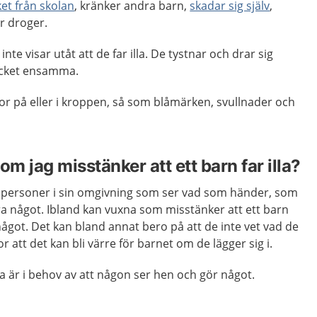
et från skolan
, kränker andra barn,
skadar sig själv
,
r droger.
nte visar utåt att de far illa. De tystnar och drar sig
ycket ensamma.
or på eller i kroppen, så som blåmärken, svullnader och
om jag misstänker att ett barn far illa?
r personer i sin omgivning som ser vad som händer, som
a något. Ibland kan vuxna som misstänker att ett barn
ra något. Det kan bland annat bero på att de inte vet vad de
or att det kan bli värre för barnet om de lägger sig i.
la är i behov av att någon ser hen och gör något.