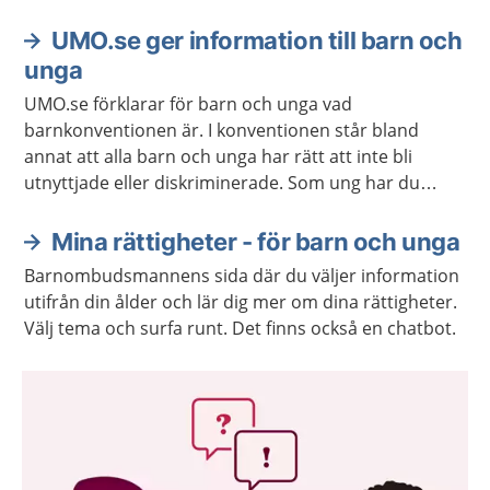
UMO.se ger information till barn och
unga
UMO.se förklarar för barn och unga vad
barnkonventionen är. I konventionen står bland
annat att alla barn och unga har rätt att inte bli
utnyttjade eller diskriminerade. Som ung har du
också rätt att få säga vad du tycker och att få dina
åsikter respekterade.
Mina rättigheter - för barn och unga
Barnombudsmannens sida där du väljer information
utifrån din ålder och lär dig mer om dina rättigheter.
Välj tema och surfa runt. Det finns också en chatbot.