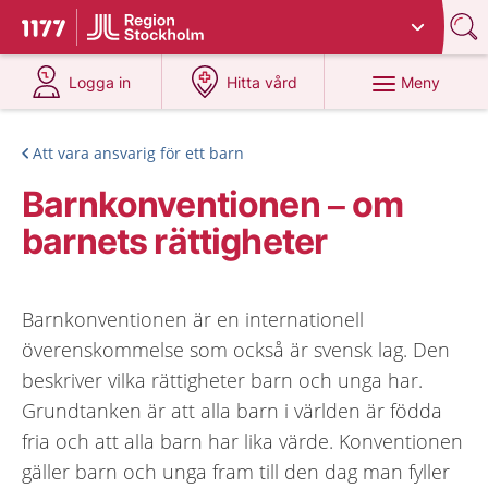
Du har valt region
Stockholms län
.
Till startsidan för 1177
på 1177.se
på 1177.se
Meny
Logga in
Hitta vård
Att vara ansvarig för ett barn
Barnkonventionen – om
barnets rättigheter
Barnkonventionen är en internationell
överenskommelse som också är svensk lag. Den
beskriver vilka rättigheter barn och unga har.
Grundtanken är att alla barn i världen är födda
fria och att alla barn har lika värde. Konventionen
gäller barn och unga fram till den dag man fyller