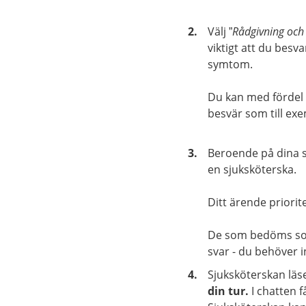
Välj ”
Rådgivning och
viktigt att du besv
symtom.
Du kan med fördel 
besvär som till exe
Beroende på dina 
en sjuksköterska.
Ditt ärende priorit
De som bedöms som 
svar - du behöver i
Sjuksköterskan läs
din tur.
I chatten 