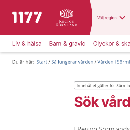
Till startsidan för 1177
Du har valt regio
Välj
en annan
region
Liv & hälsa
Barn & gravid
Olyckor & sk
Du är här:
Start
Så fungerar vården
Vården i Sörm
Innehållet gäller för Sörml
Innehållet gäller för Sörml
Sök vård
I Region Sörmlands 