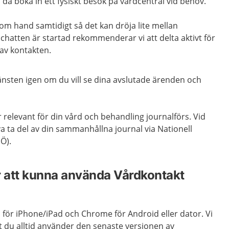
då boka in ett fysiskt besök på vårdcentral vid behov.
 om hand samtidigt så det kan dröja lite mellan
hatten är startad rekommenderar vi att delta aktivt för
 av kontakten.
jänsten igen om du vill se dina avslutade ärenden och
 relevant för din vård och behandling journalförs. Vid
a ta del av din sammanhållna journal via Nationell
Ö).
r att kunna använda Vårdkontakt
 för iPhone/iPad och Chrome för Android eller dator. Vi
du alltid använder den senaste versionen av