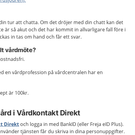
din tur att chatta.
Om det dröjer med din chatt kan det
e är så akut och det har kommit in allvarligare fall före i
ckas in tas om hand och får ett svar.
alt vårdmöte?
ostnadsfri.
med en vårdprofession på vårdcentralen har en
cept är 100kr.
ård i Vårdkontakt Direkt
kt Direkt
och logga in med BankID (eller Freja eID Plus).
nvänder tjänsten får du skriva in dina personuppgifter.