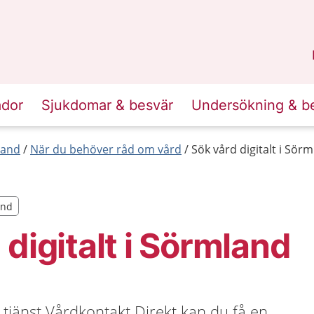
n
Sörmland
.
ador
Sjukdomar & besvär
Undersökning & b
land
När du behöver råd om vård
Sök vård digitalt i Sör
and
and
 digitalt i Sörmland
tjänst Vårdkontakt Direkt kan du få en