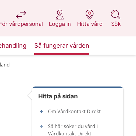
på 1177.se
på 1177.se
på 1177.se
på 1177.se
För vårdpersonal
Logga in
Hitta vård
Sök
ehandling
Så fungerar vården
mland
Hitta på sidan
Om Vårdkontakt Direkt
Så här söker du vård i
Vårdkontakt Direkt