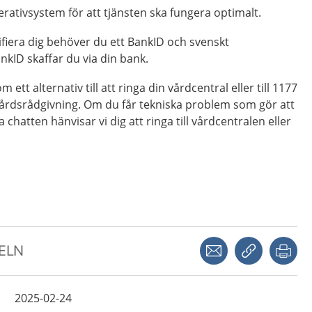
ativsystem för att tjänsten ska fungera optimalt.
ifiera dig behöver du ett BankID och svenskt
ID skaffar du via din bank.
 ett alternativ till att ringa din vårdcentral eller till 1177
kvårdsrådgivning. Om du får tekniska problem som gör att
chatten hänvisar vi dig att ringa till vårdcentralen eller
Dela via mejl
Kopiera län
Skr
KELN
2025-02-24