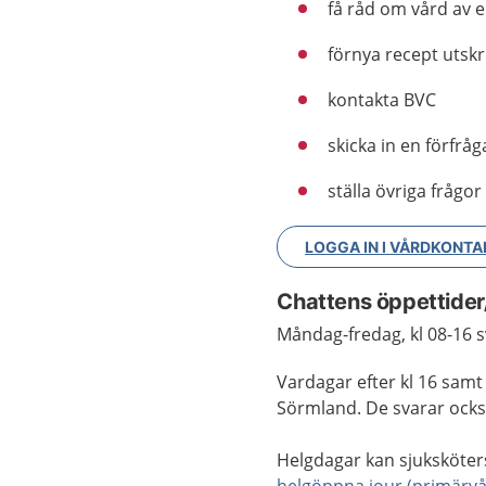
få råd om vård av e
förnya recept utsk
kontakta BVC
skicka in en förfråg
ställa övriga frågor
LOGGA IN I VÅRDKONTA
Chattens öppettide
Måndag-fredag, kl
08-16
s
Vardagar efter kl 16 samt
Sörmland. De svarar ocks
H
elgdagar kan sjuksköter
helgöppna jour (primärvå