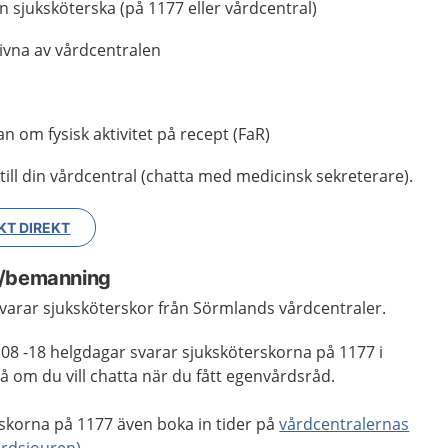
n sjuksköterska (på 1177 eller vårdcentral)
rivna av vårdcentralen
an om fysisk aktivitet på recept (FaR)
 till din vårdcentral (chatta med medicinsk sekreterare).
KT DIREKT
r/bemanning
varar sjuksköterskor från Sörmlands vårdcentraler.
 08 -18 helgdagar svarar sjuksköterskorna på 1177 i
å om du vill chatta när
du fått egenvårdsråd.
skorna på 1177 även boka in tider på
vårdcentralernas
rdsjouren).