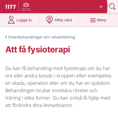
Du har valt region
Sörmland
.
Till startsidan för 1177
på 1177.se
på 1177.se
Meny
Logga in
Hitta vård
Smärtbehandlingar och rehabilitering
Att få fysioterapi
Du kan få behandling med fysioterapi om du har
ont eller andra besvär i kroppen efter exempelvis
en skada, operation eller om du har en sjukdom.
Behandlingen brukar innebära rörelse och
träning i olika former. Du kan också få hjälp med
att förändra dina levnadsvanor.