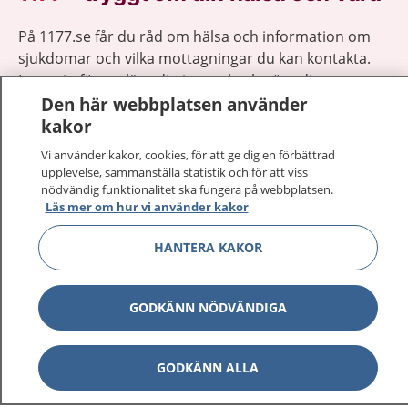
På 1177.se får du råd om hälsa och information om
sjukdomar och vilka mottagningar du kan kontakta.
Logga in för att läsa din journal och göra dina
vårdärenden. Ring telefonnummer 1177 för
Den här webbplatsen använder
sjukvårdsrådgivning dygnet runt.
kakor
1177 ger dig råd när du vill må bättre.
Vi använder kakor, cookies, för att ge dig en förbättrad
upplevelse, sammanställa statistik och för att viss
nödvändig funktionalitet ska fungera på webbplatsen.
Läs mer om hur vi använder kakor
HANTERA KAKOR
Visa inn
1177 på flera språk
GODKÄNN NÖDVÄNDIGA
Visa inn
Om 1177
Visa inn
Kontakt
GODKÄNN ALLA