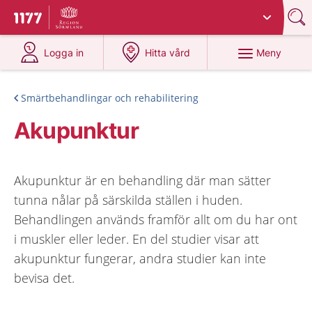
Du har valt region
Sörmland
.
Till startsidan för 1177
på 1177.se
på 1177.se
Meny
Logga in
Hitta vård
Smärtbehandlingar och rehabilitering
Akupunktur
Akupunktur är en behandling där man sätter
tunna nålar på särskilda ställen i huden.
Behandlingen används framför allt om du har ont
i muskler eller leder. En del studier visar att
akupunktur fungerar, andra studier kan inte
bevisa det.