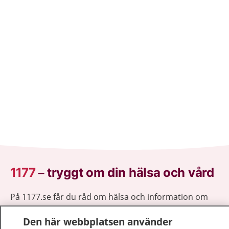
1177
–
tryggt om din hälsa och vård
På 1177.se får du råd om hälsa och information om
sjukdomar och vilka mottagningar du kan kontakta.
Den här webbplatsen använder
Logga in för att läsa din journal och göra dina