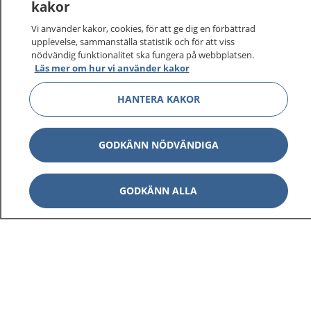
kakor
vårdärenden. Ring telefonnummer 1177 för
sjukvårdsrådgivning dygnet runt.
Vi använder kakor, cookies, för att ge dig en förbättrad
1177 ger dig råd när du vill må bättre.
upplevelse, sammanställa statistik och för att viss
nödvändig funktionalitet ska fungera på webbplatsen.
Läs mer om hur vi använder kakor
HANTERA KAKOR
Visa inn
1177 på flera språk
GODKÄNN NÖDVÄNDIGA
Visa inn
Om 1177
GODKÄNN ALLA
Visa inn
Kontakt
Behandling av personuppgifter
Hantering av kakor