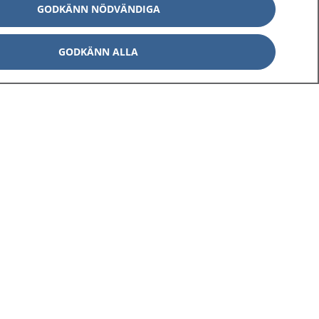
GODKÄNN NÖDVÄNDIGA
GODKÄNN ALLA
Om 1177
Kontakt
E-tjänster
Press
Aktuellt
Digital tillgänglighet
Inställningar för kakor
av personuppgifter
Hantering av kakor