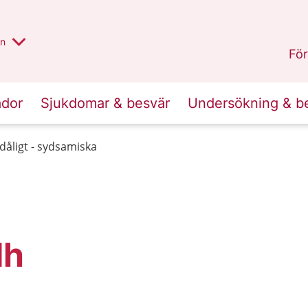
alt region
nnan
on
Gävleborg
.
För
ador
Sjukdomar & besvär
Undersökning & b
dåligt - sydsamiska
dh