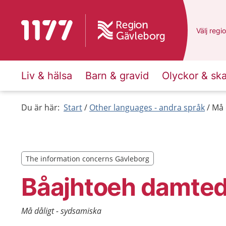
To start page for 1177
Du har v
Välj
en a
regi
Liv & hälsa
Barn & gravid
Olyckor & sk
Du är här:
Start
Other languages - andra språk
Må 
The information concerns Gävleborg
The information concerns Gävleborg
Båajhtoeh damte
Må dåligt - sydsamiska