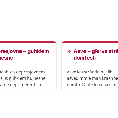
resjovne – guhkiem
Asve – gïerve str
nesne
domtesh
maahtah depresjovnem
Asve lea stråarkan jallh
e jis guhkiem hujnesne.
asvedimmie mah kråahp
atne deprimeredh ih
damth. Dïhte lea nåake me
m utnedh maam akt
leah vaahreles asvesne.
. Ij gan maam sïejhme
Gååvnesieh gellie darjo
 lyjhkedh darjodh.
jïjtje maahtah darjodh gu
 hoksem jis vïenhth
buerebe domtedh. Gååvn
ovnem åtnah. Jeenjemesh
båehtjierdimmie viehkine