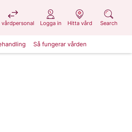
at 1177.se
at 1177.se
at 1177.se
at 1177.se
 vårdpersonal
Logga in
Hitta vård
Search
ehandling
Så fungerar vården