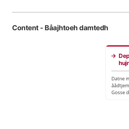
Content - Båajhtoeh damtedh
Dep
huj
Datne 
åådtjem
Gosse d
læstoe
darjodh
provhkh
Ohtsedh
depresj