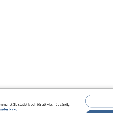
eh joe naan våhkoej
erdimmesne.
ammanställa statistik och för att viss nödvändig
änder kakor