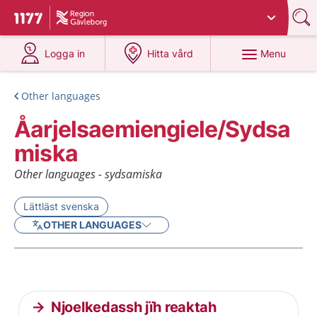
Du har valt region
Gävleborg
.
To start page for 1177
at 1177.se
at 1177.se
Menu
Logga in
Hitta vård
Other languages
Åarjelsaemiengiele/Sydsa
miska
Other languages - sydsamiska
Lättläst svenska
OTHER LANGUAGES
Current articles
Njoelkedassh jïh reaktah