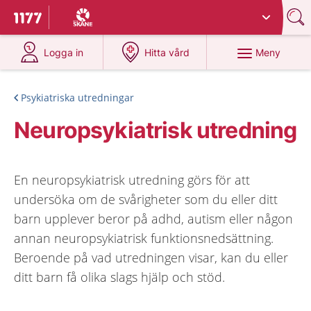
Du har valt region
Skåne
.
Till startsidan för 1177
på 1177.se
på 1177.se
Meny
Logga in
Hitta vård
Psykiatriska utredningar
Neuropsykiatrisk utredning
En neuropsykiatrisk utredning görs för att
undersöka om de svårigheter som du eller ditt
barn upplever beror på adhd, autism eller någon
annan neuropsykiatrisk funktionsnedsättning.
Beroende på vad utredningen visar, kan du eller
ditt barn få olika slags hjälp och stöd.