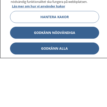
nödvändig funktionalitet ska fungera på webbplatsen.
Läs mer om hur vi använder kakor
Visa inn
1177 på flera språk
HANTERA KAKOR
Visa inn
Om 1177
GODKÄNN NÖDVÄNDIGA
Visa inn
Kontakt
GODKÄNN ALLA
Behandling av personuppgifter
Hantering av kakor
Inställningar för kakor
1177 – en tjänst från
Inera.