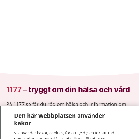
1177
–
tryggt om din hälsa och vård
På 1177.se får du råd om hälsa och information om
sjukdomar och vilka mottagningar du kan kontakta.
Den här webbplatsen använder
Logga in för att läsa din journal och göra dina
kakor
vårdärenden. Ring telefonnummer 1177 för
Vi använder kakor, cookies, för att ge dig en förbättrad
sjukvårdsrådgivning dygnet runt.
upplevelse, sammanställa statistik och för att viss