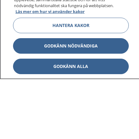
1177 ger dig råd när du vill må bättre.
nödvändig funktionalitet ska fungera på webbplatsen.
Läs mer om hur vi använder kakor
HANTERA KAKOR
Visa inn
1177 på flera språk
GODKÄNN NÖDVÄNDIGA
Visa inn
Om 1177
GODKÄNN ALLA
Visa inn
Kontakt
Behandling av personuppgifter
Hantering av kakor
Inställningar för kakor