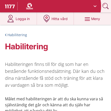
Du har valt region
Skåne
.
Till startsidan för 1177
på 1177.se
på 1177.se
Meny
Logga in
Hitta vård
Habilitering
Habilitering
Habiliteringen finns till för dig som har en
bestående funktionsnedsättning. Där kan du och
dina närstående få stöd och träning för att klara
av vardagen så bra som möjligt.
Målet med habiliteringen är att du ska kunna vara så
självständig det går och känna att du själv har
möjlighet att påverka ditt liv.