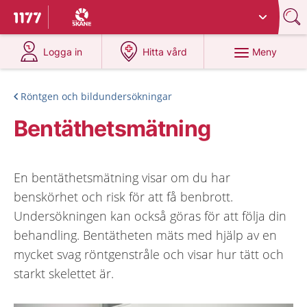
Du har valt region
Skåne
.
Till startsidan för 1177
på 1177.se
på 1177.se
Meny
Logga in
Hitta vård
Röntgen och bildundersökningar
Bentäthetsmätning
En bentäthetsmätning visar om du har
benskörhet och risk för att få benbrott.
Undersökningen kan också göras för att följa din
behandling. Bentätheten mäts med hjälp av en
mycket svag röntgenstråle och visar hur tätt och
starkt skelettet är.