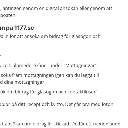
t
, antingen genom
en digital ansökan eller genom att
 posten.
an på 1177.se
lva in för att ansöka om bidrag för glasögon och
e
vice hjälpmedel Skåne" under "Mottagningar".
 söka fram mottagningen igen kan du lägga till
d dina mottagningar
sök om bidrag för glasögon och kontaktlinser".
ior på ditt recept och kvitto. Det går bra med foton
att ansökan om bidrag är skickad. Du får ett meddelande