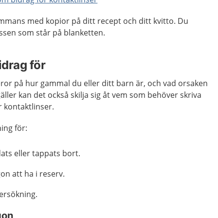
sammans med kopior på ditt recept och ditt kvitto. Du
essen som står på blanketten.
idrag för
ror på h
ur gammal du eller ditt barn är, och vad orsaken
äller kan det också skilja sig åt vem som behöver skriva
r kontaktlinser.
ing för:
ts eller tappats bort.
on att ha i reserv.
ersökning.
gon