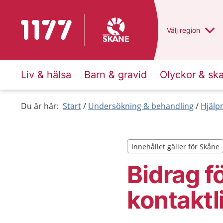
Till startsidan för 1177
Du har valt regio
Välj
en annan
region
Liv & hälsa
Barn & gravid
Olyckor & sk
Du är här:
Start
Undersökning & behandling
Hjälp
Innehållet gäller för Skåne
Innehållet gäller för Skåne
Bidrag f
kontaktl