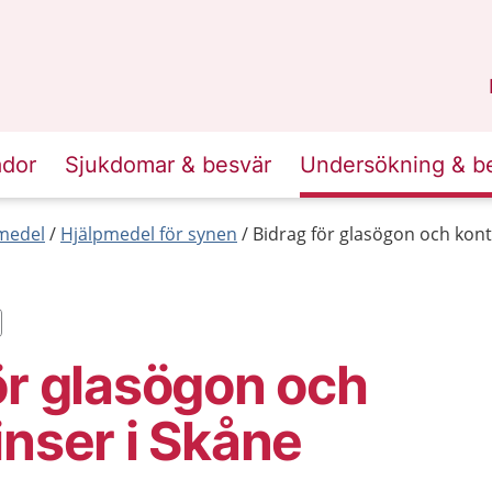
n
Skåne
.
ador
Sjukdomar & besvär
Undersökning & b
medel
Hjälpmedel för synen
Bidrag för glasögon och kont
ör glasögon och
inser i Skåne