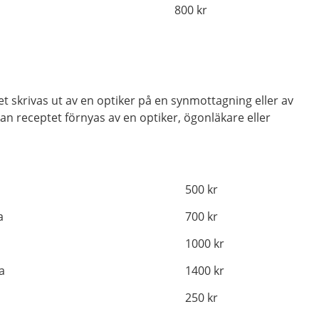
800 kr
t skrivas ut av en optiker på en synmottagning eller av
kan receptet förnyas av en optiker, ögonläkare eller
500 kr
a
700 kr
a
1000 kr
ka
1400 kr
a
250 kr