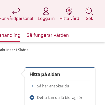
på 1177.se
på 1177.se
på 1177.se
på 1177.se
För vårdpersonal
Logga in
Hitta vård
Sök
ehandling
Så fungerar vården
aktlinser i Skåne
Hitta på sidan
Så här ansöker du
Detta kan du få bidrag för