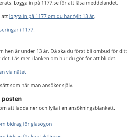
rats. Logga in på 1177.se för att läsa meddelandet.
 att
logga in på 1177 om du har fyllt 13 år
.
iseringar i 1177
.
m hen är under 13 år. Då ska du först bli ombud för ditt
det. Läs mer i länken om hur du gör för att bli det.
en via nätet
 sätt som när man ansöker själv.
 posten
 att ladda ner och fylla i en ansökningsblankett.
om bidrag för glasögon
om bidrag för kontaktlinser