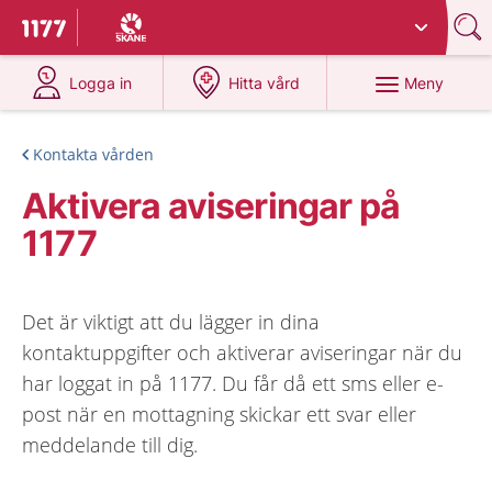
Du har valt region
Skåne
.
Till startsidan för 1177
på 1177.se
på 1177.se
Meny
Logga in
Hitta vård
Kontakta vården
Aktivera aviseringar på
1177
Det är viktigt att du lägger in dina
kontaktuppgifter och aktiverar aviseringar när du
har loggat in på 1177. Du får då ett sms eller e-
post när en mottagning skickar ett svar eller
meddelande till dig.