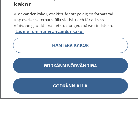
kakor
På 1177.se får du råd om hälsa och information om
Vi använder kakor, cookies, för att ge dig en förbättrad
sjukdomar och vilka mottagningar du kan kontakta.
upplevelse, sammanställa statistik och för att viss
Logga in för att läsa din journal och göra dina
nödvändig funktionalitet ska fungera på webbplatsen.
vårdärenden. Ring telefonnummer 1177 för
Läs mer om hur vi använder kakor
sjukvårdsrådgivning dygnet runt.
HANTERA KAKOR
1177 ger dig råd när du vill må bättre.
GODKÄNN NÖDVÄNDIGA
Visa inn
GODKÄNN ALLA
1177 på flera språk
Visa inn
Om 1177
Visa inn
Kontakt