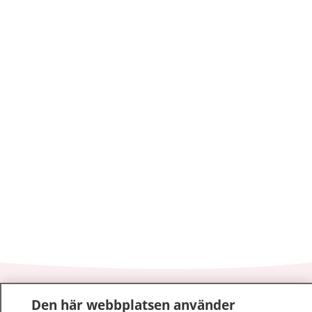
1177
–
tryggt om din hälsa och vård
Den här webbplatsen använder