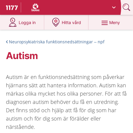
Du har valt region
Skåne
.
Till startsidan för 1177
på 1177.se
på 1177.se
Meny
Logga in
Hitta vård
Neuropsykiatriska funktionsnedsättningar – npf
Autism
Autism är en funktionsnedsättning som påverkar
hjärnans sätt att hantera information. Autism kan
märkas olika mycket hos olika personer. För att få
diagnosen autism behöver du få en utredning.
Det finns stöd och hjälp att få för dig som har
autism och för dig som är förälder eller
närstående.