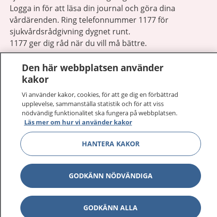
Logga in för att läsa din journal och göra dina
vårdärenden. Ring telefonnummer 1177 för
sjukvårdsrådgivning dygnet runt.
1177 ger dig råd när du vill må bättre.
Den här webbplatsen använder
kakor
Vi använder kakor, cookies, för att ge dig en förbättrad
Visa inn
upplevelse, sammanställa statistik och för att viss
1177 på flera språk
nödvändig funktionalitet ska fungera på webbplatsen.
Läs mer om hur vi använder kakor
Visa inn
Om 1177
HANTERA KAKOR
Visa inn
Kontakt
GODKÄNN NÖDVÄNDIGA
Behandling av personuppgifter
GODKÄNN ALLA