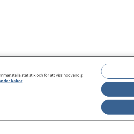
ammanställa statistik och för att viss nödvändig
änder kakor
sjukdomar och
Other languages
sa din journal
Lättläst svenska
 för