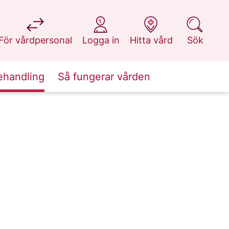
på 1177.se
på 1177.se
på 1177.se
på 1177.se
För vårdpersonal
Logga in
Hitta vård
Sök
ehandling
Så fungerar vården