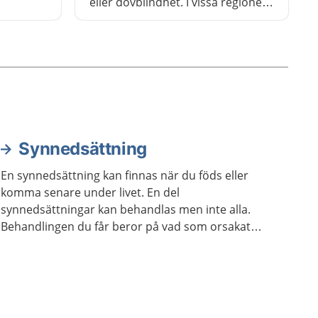
eller dövblindhet. I vissa regioner
kan du kan också få tolkning om
du har en funktionsnedsättning
som påverkar din röst, ditt tal
eller ditt språk.
Synnedsättning
En synnedsättning kan finnas när du föds eller
komma senare under livet. En del
synnedsättningar kan behandlas men inte alla.
Behandlingen du får beror på vad som orsakat
synnedsättningen.