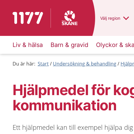
Till startsidan för 1177
Du har valt regio
Välj
en annan
region
Liv & hälsa
Barn & gravid
Olyckor & sk
Du är här:
Start
Undersökning & behandling
Hjälp
Hjälpmedel för ko
kommunikation
Ett hjälpmedel kan till exempel hjälpa di