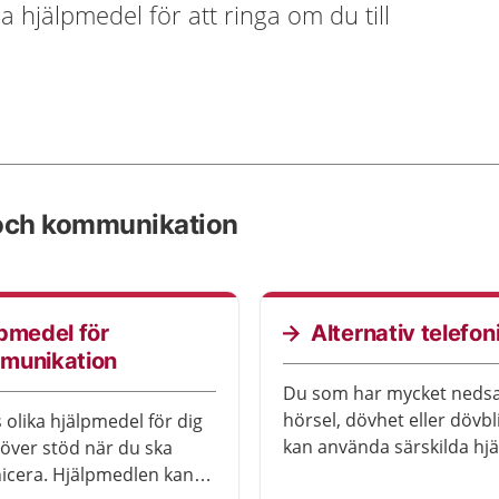
da hjälpmedel för att ringa om du till
n och kommunikation
pmedel för
Alternativ telefon
munikation
Du som har mycket nedsa
hörsel, dövhet eller dövb
 olika hjälpmedel för dig
kan använda särskilda hj
ver stöd när du ska
för att ringa. Hjälpmedlen
cera. Hjälpmedlen kan