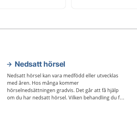
för alternativ telefoni.
mpel hjälpa dig som har
 prata eller uttrycka dig
 dig förstådd.
Nedsatt hörsel
Nedsatt hörsel kan vara medfödd eller utvecklas
med åren. Hos många kommer
hörselnedsättningen gradvis. Det går att få hjälp
om du har nedsatt hörsel. Vilken behandling du får
beror på orsaken till din hörselnedsättning.