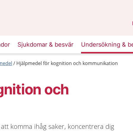
n
Skåne
.
ador
Sjukdomar & besvär
Undersökning & b
medel
Hjälpmedel för kognition och kommunikation
gnition och
g att komma ihåg saker, koncentrera dig