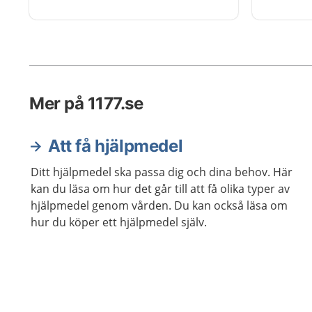
planera din vardag eller hjälpa dig
till exe
att hitta.
svårt att
och göra
Mer på 1177.se
Att få hjälpmedel
Ditt hjälpmedel ska passa dig och dina behov. Här
kan du läsa om hur det går till att få olika typer av
hjälpmedel genom vården. Du kan också läsa om
hur du köper ett hjälpmedel själv.