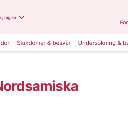
u har valt region
lj
en annan
region
Västernorrland
.
För
ador
Sjukdomar & besvär
Undersökning & b
Nordsamiska