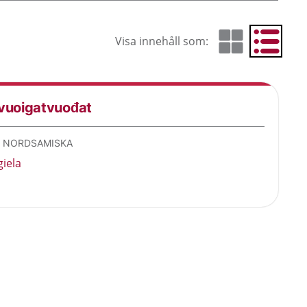
Visa innehåll som:
Visa som rutnät
Visa som 
 vuoigatvuođat
- NORDSAMISKA
giela