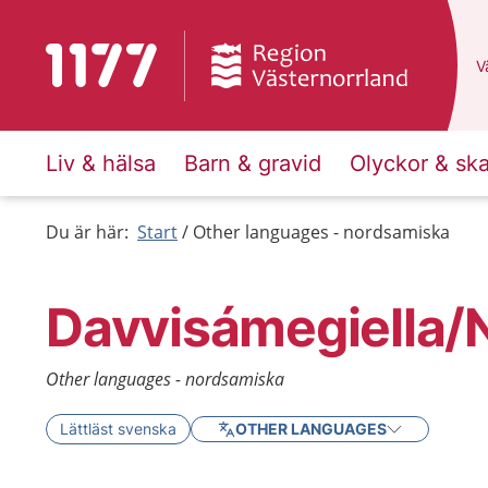
To start page for 1177
D
Vä
Liv & hälsa
Barn & gravid
Olyckor & sk
Du är här:
Start
Other languages - nordsamiska
Davvisámegiella/
Other languages - nordsamiska
Lättläst svenska
OTHER LANGUAGES