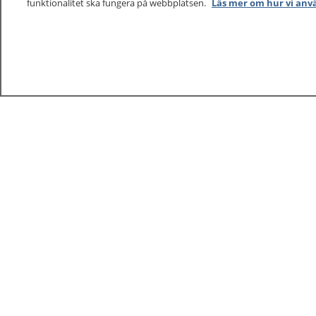
funktionalitet ska fungera på webbplatsen.
Läs mer om hur vi anv
1177
–
tryggt om din hälsa och vård
På 1177.se får du råd om hälsa och information om 
vilka mottagningar du kan kontakta. Logga in för att lä
och göra dina vårdärenden. Ring telefonnummer 1177
sjukvårdsrådgivning dygnet runt.
1177 ger dig råd när du vill må bättre.
1177 – en tjänst från
Inera.