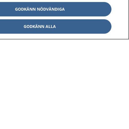
GODKÄNN NÖDVÄNDIGA
GODKÄNN ALLA
Om 1177
Kontakt
E-tjänster
Press
Aktuellt
Digital tillgänglighet
Inställningar för kakor
av personuppgifter
Hantering av kakor