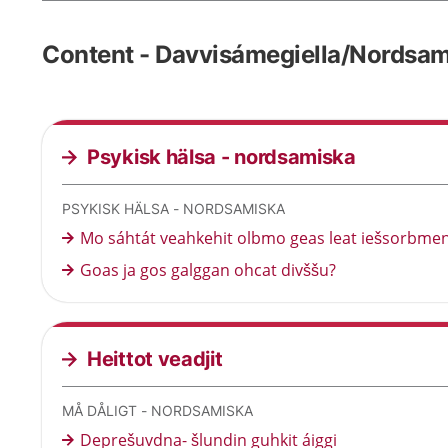
Content - Davvisámegiella/Nordsa
Psykisk hälsa - nordsamiska
PSYKISK HÄLSA - NORDSAMISKA
Mo sáhtát veahkehit olbmo geas leat iešsorbme
Goas ja gos galggan ohcat divššu?
Heittot veadjit
MÅ DÅLIGT - NORDSAMISKA
Deprešuvdna- šlundin guhkit áiggi