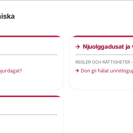
miska
Njuolggadusat ja
REGLER OCH RÄTTIGHETER 
njurdagat?
Don gii hálat unnitlogu