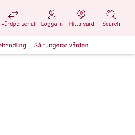
at 1177.se
at 1177.se
at 1177.se
at 1177.se
 vårdpersonal
Logga in
Hitta vård
Search
ehandling
Så fungerar vården