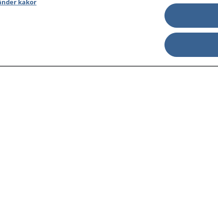
änder kakor
sjukdomar och
Other languages
sa din journal
Lättläst svenska
 för
Behandling 