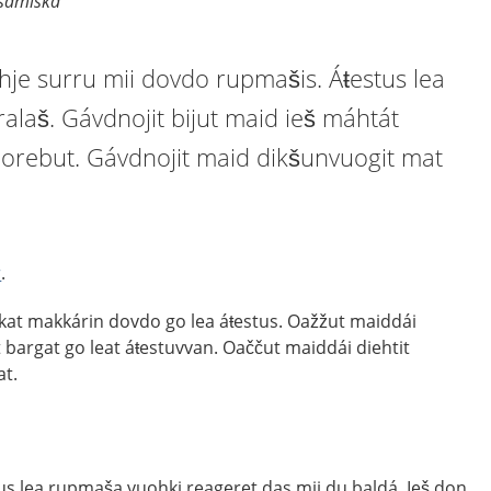
dsamiska
ahje surru mii dovdo rupmašis. Áŧestus lea
alaš. Gávdnojit bijut maid ieš máhtát
uorebut. Gávdnojit maid dikšunvuogit mat
r
.
kat makkárin dovdo go lea áŧestus. Oažžut maiddái
 bargat go leat áŧestuvvan. Oaččut maiddái diehtit
at.
tus lea rupmaša vuohki reageret das mii du baldá. Ieš don