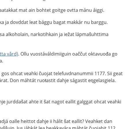
atakkat mat ain bohtet goitge ovtta mánu áiggi.
kka ja dovddat leat bággu bagat makkár nu barggu.
sa alkoholain, narkotihkain ja iežat lápmašuhttima
tta vård)
. Ollu vuostáváldimiiguin oaččut oktavuođa go
a.
in gos ohcat veahki čuojat telefuvdnanummii 1177. Sii geat
árat. Don máhtát ruoŧastit dahje ságastit eŋgelasgiela.
ahje jurddašat ahte it šat nagot eallit galggat ohcat veahki
já oalle heittot dahje ii hálit šat eallit? Veahket dan
vššuin. Jus jáhkát lea heakkavára máhtát čuojahit 112.