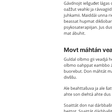
Gávdnojit iešguđet lágas 
oažžut veahki ja rávvagiid
juhkamii. Maiddái unna r
beassat hupmat dikšobarg
psykosaterapiijan. Jus du
mat ábuhit.
Movt máhtán vea
Guldal olbmo gii veadjá he
olbmo oahppat eambbo áŧe
buorebut. Don máhtát mai
divššu.
Ale beahttašuva ja ale ša
ahte son diehtá ahte dus 
Soaittát don nai dárbbaši
heittot. Soaittát dárbbaš