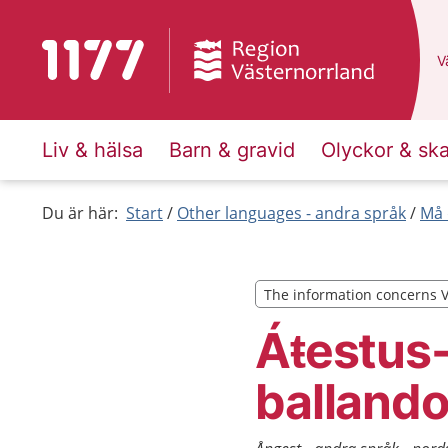
To start page for 1177
D
Vä
Liv & hälsa
Barn & gravid
Olyckor & sk
Du är här:
Start
Other languages - andra språk
Må 
The information concerns 
The information concerns 
Áŧestus-
balland