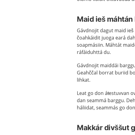
Maid ieš máhtán
Gávdnojit dagut maid ieš 
čoahkáidit juoga eará dahk
soapmásiin. Máhtát maidd
ráfáiduhttá du.
Gávdnojit maiddái barggut
Geahččal borrat buriid bo
lihkat.
Leat go don áŧestuvvan o
dan seammá barggu. Dehá
háliidat, seammás go don 
Makkár divššut g