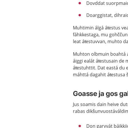
Dovddat suorpmaid 
Doarggistat, dihrai
Muhtimin álgá áŧestus vea
fáhkkestaga, mu gohččun 
leat áŧestuvvan, muhto dat
Muhton olbmuin boahtá áŧe
áiggi ealát áŧestusain de
áŧestuhttit. Dat eastá du 
máhttá dagahit áŧestusa 
Goasse ja gos ga
Jus soamis dain heive dut
rabas dikšunvuostáváldim
Don garvvát báikkii