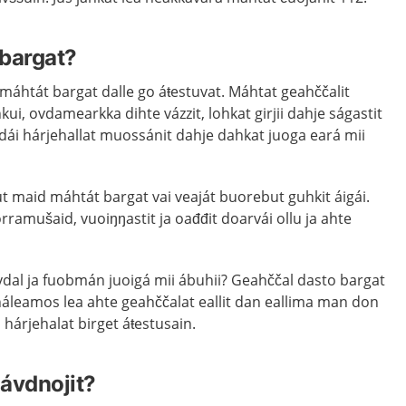
 bargat?
máhtát bargat dalle go áŧestuvat. Máhtat geahččalit
ui, ovdamearkka dihte vázzit, lohkat girjii dahje ságastit
ái hárjehallat muossánit dahje dahkat juoga eará mii
 maid máhtát bargat vai veaját buorebut guhkit áigái.
rramušaid, vuoiŋŋastit ja oađđit doarvái ollu ja ahte
vdal ja fuobmán juoigá mii ábuhii? Geahččal dasto bargat
leamos lea ahte geahččalat eallit dan eallima man don
hárjehalat birget áŧestusain.
ávdnojit?