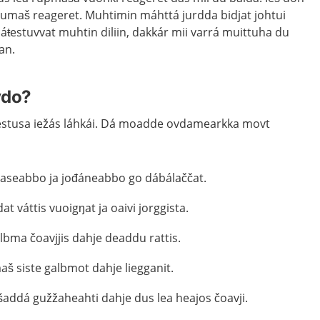
rumaš reageret. Muhtimin máhttá jurdda bidjat johtui
áŧestuvvat muhtin diliin, dakkár mii varrá muittuha du
an.
vdo?
estusa iežás láhkái. Dá moadde ovdamearkka movt
aseabbo ja jođáneabbo go dábálaččat.
t váttis vuoigŋat ja oaivi jorggista.
lbma čoavjjis dahje deaddu rattis.
š siste galbmot dahje liegganit.
šaddá gužžaheahti dahje dus lea heajos čoavji.