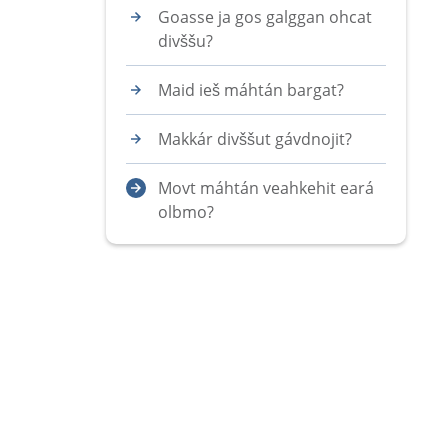
Goasse ja gos galggan ohcat
divššu?
Maid ieš máhtán bargat?
Makkár divššut gávdnojit?
Movt máhtán veahkehit eará
olbmo?