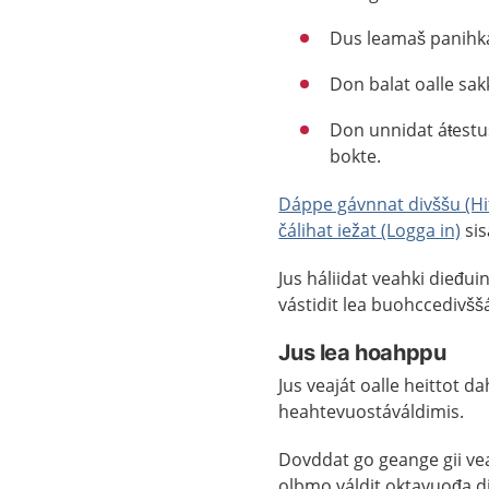
Dus leamaš panihka
Don balat oalle sa
Don unnidat áŧestu
bokte.
Dáppe gávnnat divššu (Hi
čálihat iežat (Logga in)
sis
Jus háliidat veahki dieđu
vástidit lea buohccedivšš
Jus lea hoahppu
Jus veaját oalle heittot d
heahtevuostáváldimis.
Dovddat go geange gii vead
olbmo váldit oktavuođa di