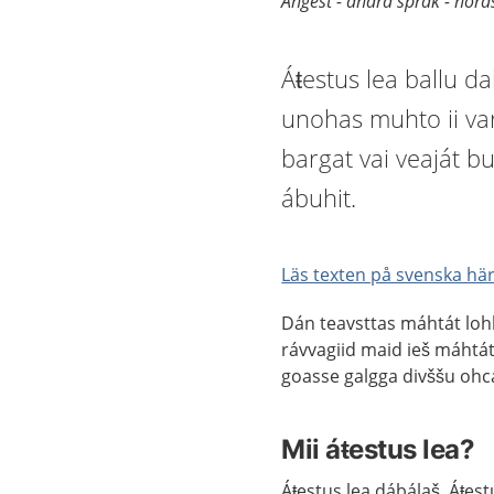
Ångest - andra språk - nor
Áŧestus lea ballu d
unohas muhto ii var
bargat vai veaját b
ábuhit.
Läs texten på svenska hä
Dán teavsttas máhtát loh
rávvagiid maid ieš máhtát
goasse galgga divššu ohc
Mii áŧestus lea?
Áŧestus lea dábálaš. Áŧes