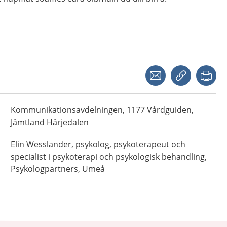
Share with a friend
Copy link
Pri
Kommunikationsavdelningen,
1177 Vårdguiden,
Jämtland Härjedalen
Elin
Wesslander,
psykolog, psykoterapeut och
specialist i psykoterapi och psykologisk behandling,
Psykologpartners,
Umeå