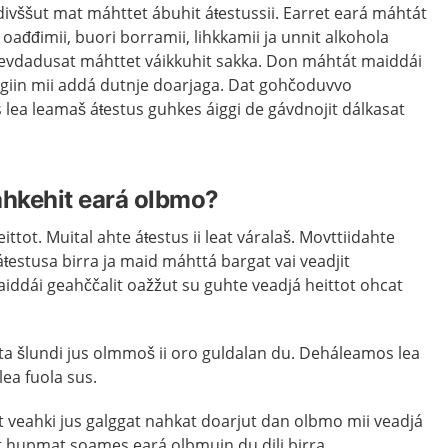
divššut mat máhttet ábuhit áŧestussii. Earret eará máhtát
 oađđimii, buori borramii, lihkkamii ja unnit alkohola
ievdadusat máhttet váikkuhit sakka. Don máhtát maiddái
iin mii addá dutnje doarjaga. Dat gohčoduvvo
s lea leamaš áŧestus guhkes áiggi de gávdnojit dálkasat
hkehit eará olbmo?
ittot. Muital ahte áŧestus ii leat váralaš. Movttiidahte
stusa birra ja maid máhttá bargat vai veadjit
ddái geahččalit oažžut su guhte veadjá heittot ohcat
tta šlundi jus olmmoš ii oro guldalan du. Deháleamos lea
lea fuola sus.
t veahki jus galggat nahkat doarjut dan olbmo mii veadjá
it hupmat soames eará olbmuin du dili birra.