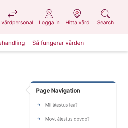
at 1177.se
at 1177.se
at 1177.se
at 1177.se
 vårdpersonal
Logga in
Hitta vård
Search
ehandling
Så fungerar vården
Page Navigation
Mii áŧestus lea?
Movt áŧestus dovdo?