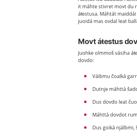
it máhte stivret movt du 
áŧestusa. Máhtát maiddái 
juoidá mas ovdal leat ball
Movt áŧestus do
Juohke olmmoš vásiha áŧ
dovdo:
Váibmu čoalká garr
Dutnje máhttá šadda
Dus dovdo leat čuo
Máhttá dovdot ruma
Dus goiká njálbmi, 