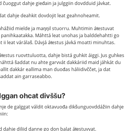
čuoggut dahje gieđain ja julggiin dovdduid jávkat.
dat dahje deahkit dovdojit leat geahnoheamit.
hážiid mielde ja maŋŋil stuorru. Muhtimin áŧestuvat
panihkaatakka. Máhttá leat unohas ja balddehahtti go
 ii leat várálaš. Dávjá áŧestus jávká moatti minuhtas.
stus ruovttuluotta, dahje bistá guhkit áiggi. Jus guhkes
 máhttá šaddat nu ahte garvvát dakkáriid maid jáhkát du
eallit dakkár eallima man duođas háliidivččet, ja dat
šaddat ain garraseabbo.
lggan ohcat divššu?
nje de galggat váldit oktavuođa dikšunguovddážiin dahje
iin:
d dahje diliid danne go don balat áŧestuvvat.