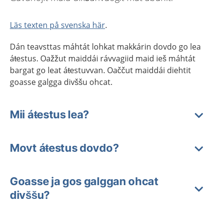
Läs texten på svenska här
.
Dán teavsttas máhtát lohkat makkárin dovdo go lea
áŧestus. Oažžut maiddái rávvagiid maid ieš máhtát
bargat go leat áŧestuvvan. Oaččut maiddái diehtit
goasse galgga divššu ohcat.
Mii áŧestus lea?
Movt áŧestus dovdo?
Goasse ja gos galggan ohcat
divššu?