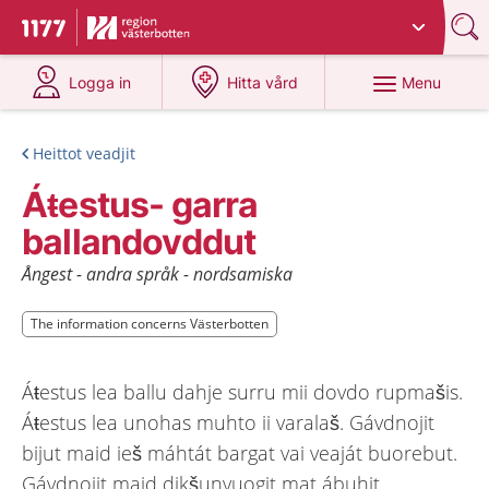
Du har valt region
Västerbotten
.
To start page for 1177
at 1177.se
at 1177.se
Menu
Logga in
Hitta vård
Heittot veadjit
Áŧestus- garra
ballandovddut
Ångest - andra språk - nordsamiska
The information concerns Västerbotten
The information concerns Västerbotten
Áŧestus lea ballu dahje surru mii dovdo rupmašis.
Áŧestus lea unohas muhto ii varalaš. Gávdnojit
bijut maid ieš máhtát bargat vai veaját buorebut.
Gávdnojit maid dikšunvuogit mat ábuhit.