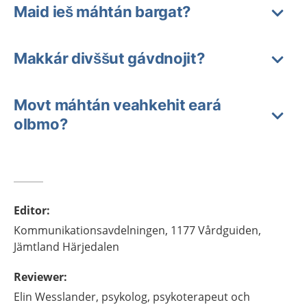
Maid ieš máhtán bargat?
Makkár divššut gávdnojit?
Movt máhtán veahkehit eará
olbmo?
Editor
:
Kommunikationsavdelningen,
1177 Vårdguiden,
Jämtland Härjedalen
Reviewer
:
Elin
Wesslander,
psykolog, psykoterapeut och