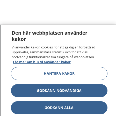
Den här webbplatsen använder
kakor
1177
–
tryggt om din hälsa och vård
Vi använder kakor, cookies, för att ge dig en förbättrad
upplevelse, sammanställa statistik och för att viss
nödvändig funktionalitet ska fungera på webbplatsen.
På 1177.se får du råd om hälsa och information om
Läs mer om hur vi använder kakor
sjukdomar och vilka mottagningar du kan kontakta.
Logga in för att läsa din journal och göra dina
HANTERA KAKOR
vårdärenden. Ring telefonnummer 1177 för
sjukvårdsrådgivning dygnet runt.
1177 ger dig råd när du vill må bättre.
GODKÄNN NÖDVÄNDIGA
GODKÄNN ALLA