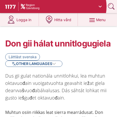
Du har valt region
Gävleborg
.
To start page for 1177
at 1177.se
at 1177.se
Menu
Logga in
Hitta vård
Don gii hálat unnitlogugiela
Lättläst svenska
OTHER LANGUAGES
Dus gii gulat nationála unnitlohkui, lea muhtun
oktavuođain vuoigatvuohta geavahit iežat giela
dearvvašvuođabálvalusas. Dás sáhtát lohkat mii
gusto iešguđet oktavuođain.
Muhtun osiin riikkas leat sierra mearrádusat. Don