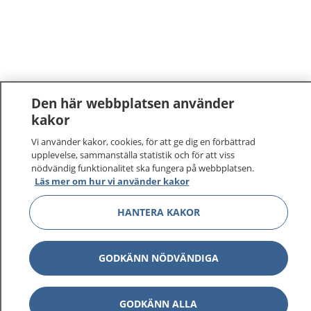
Den här webbplatsen använder
kakor
1177
–
tryggt om din hälsa och vård
Vi använder kakor, cookies, för att ge dig en förbättrad
upplevelse, sammanställa statistik och för att viss
nödvändig funktionalitet ska fungera på webbplatsen.
På 1177.se får du råd om hälsa och information om
Läs mer om hur vi använder kakor
sjukdomar och vilka mottagningar du kan kontakta.
Logga in för att läsa din journal och göra dina
HANTERA KAKOR
vårdärenden. Ring telefonnummer 1177 för
sjukvårdsrådgivning dygnet runt.
1177 ger dig råd när du vill må bättre.
GODKÄNN NÖDVÄNDIGA
GODKÄNN ALLA