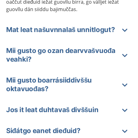
oaččut dieđuid iežat guovllu birra, go válljet iežat
guovllu dán siiddu bajimuččas.
Mat leat našuvnnalaš unnitlogut?
Mii gusto go ozan dearvvašvuođa
veahki?
Mii gusto boarrásiiddivššu
oktavuođas?
Jos it leat duhtavaš divššuin
Siđátgo eanet dieđuid?